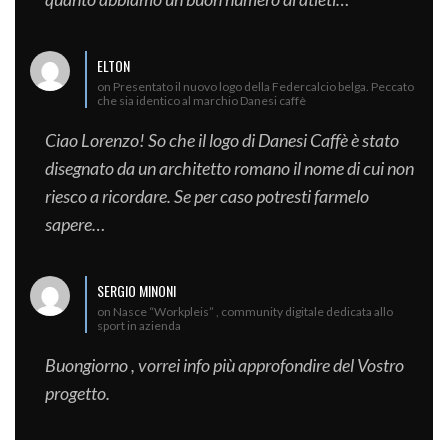
ELTON
on Presentato il nuovo logo della Federcalcio belga. Peccato
che sia identico al marchio Danesi caffè
Ciao Lorenzo! So che il logo di Danesi Caffè è stato
disegnato da un architetto romano il nome di cui non
riesco a ricordare. Se per caso potresti farmelo
sapere…
SERGIO MINONI
on Nasce “Workpleis” , community digitale dedicata allo
sport in azienda
Buongiorno , vorrei info più approfondire del Vostro
progetto.