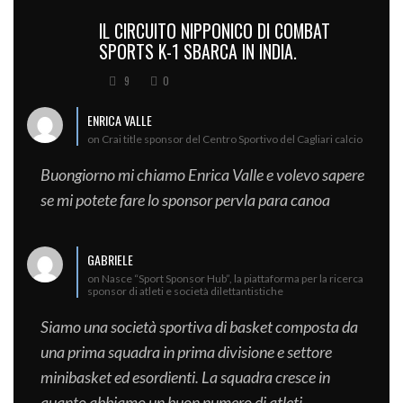
IL CIRCUITO NIPPONICO DI COMBAT
SPORTS K-1 SBARCA IN INDIA.
9
0
ENRICA VALLE
on Crai title sponsor del Centro Sportivo del Cagliari calcio
Buongiorno mi chiamo Enrica Valle e volevo sapere
se mi potete fare lo sponsor pervla para canoa
GABRIELE
on Nasce “Sport Sponsor Hub”, la piattaforma per la ricerca
sponsor di atleti e società dilettantistiche
Siamo una società sportiva di basket composta da
una prima squadra in prima divisione e settore
minibasket ed esordienti. La squadra cresce in
quanto abbiamo un buon numero di atleti…