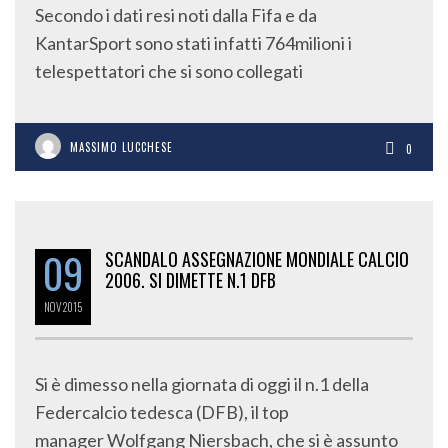
Secondo i dati resi noti dalla Fifa e da
KantarSport sono stati infatti 764milioni i
telespettatori che si sono collegati
MASSIMO LUCCHESE
0
09
SCANDALO ASSEGNAZIONE MONDIALE CALCIO
2006. SI DIMETTE N.1 DFB
NOV
2015
Si è dimesso nella giornata di oggi il n.1 della
Federcalcio tedesca (DFB), il top
manager Wolfgang Niersbach, che si è assunto