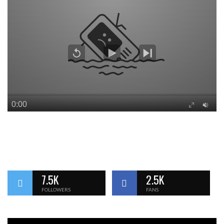
7.5K
2.5K
FOLLOWERS
FANS