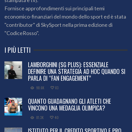
stampata e tv).
Fornisce approfondimenti sui principali temi
economico-finanziari del mondo dello sport ed è stata
"contributor" di SkySport nella prima edizione di
"CodiceRosso".
I PIÙ LETTI
LAMBORGHINI (SG PLUS): ESSENZIALE
DEFINIRE UNA STRATEGIA AD HOC QUANDO SI
PARLA DI “FAN ENGAGEMENT”
98.6K
83
QUANTO GUADAGNANO GLI ATLETI CHE
VINCONO UNA MEDAGLIA OLIMPICA?
81.3K
40
ISTITUTO PER IL CREDITO SPORTIVO E PRO