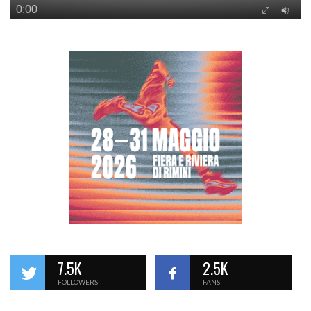
7.5K
2.5K
FOLLOWERS
FANS