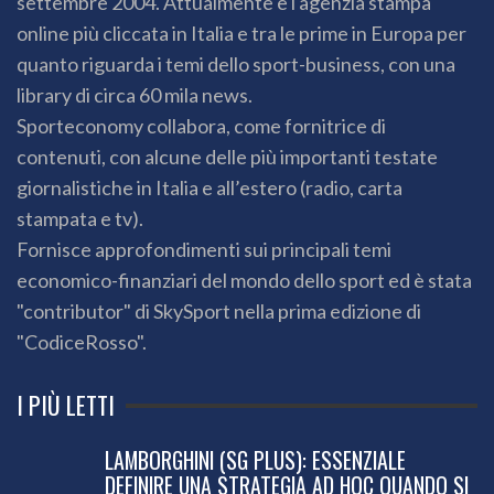
settembre 2004. Attualmente è l'agenzia stampa
online più cliccata in Italia e tra le prime in Europa per
quanto riguarda i temi dello sport-business, con una
library di circa 60 mila news.
Sporteconomy collabora, come fornitrice di
contenuti, con alcune delle più importanti testate
giornalistiche in Italia e all’estero (radio, carta
stampata e tv).
Fornisce approfondimenti sui principali temi
economico-finanziari del mondo dello sport ed è stata
"contributor" di SkySport nella prima edizione di
"CodiceRosso".
I PIÙ LETTI
LAMBORGHINI (SG PLUS): ESSENZIALE
DEFINIRE UNA STRATEGIA AD HOC QUANDO SI