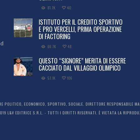
81.7K
40
ISTITUTO PER IL CREDITO SPORTIVO
E PRO VERCELLI, PRIMA OPERAZIONE
DI FACTORING
ed
66.7K
48
QUESTO “SIGNORE” MERITA DI ESSERE
CACCIATO DAL VILLAGGIO OLIMPICO
57.1K
106
 POLITICO, ECONOMICO, SPORTIVO, SOCIALE. DIRETTORE RESPONSABILE MARC
2019 L&V EDITRICE S.R.L. - TUTTI I DIRITTI RISERVATI. È VIETATA LA RIPR