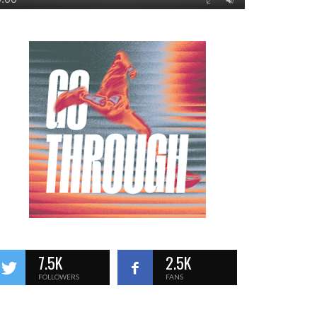
7.5K
2.5K
FOLLOWERS
FANS