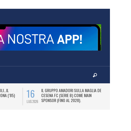
16
18
LI…IL
IL GRUPPO AMADORI SULLA MAGLIA DEL
M
ONA (’85)
CESENA FC (SERIE B) COME MAIN
PE
SPONSOR (FINO AL 2028).
P
LUG 2026
LUG 2026
S