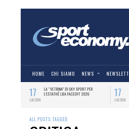
HOME
CHI SIAMO
NEWS
NEWSLET
17
17
ER LE MAGLIE
LA “VETRINA” DI SKY SPORT PER
 2026/27.
L’ESTATHÉ LBA FACEOFF 2026
LUG 2026
LUG 2026
ALL POSTS TAGGED