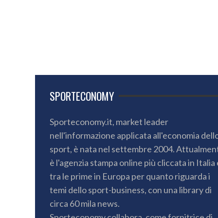
SPORTECONOMY
Sporteconomy.it, market leader
nell'informazione applicata all'economia dell
sport, è nata nel settembre 2004. Attualmen
è l'agenzia stampa online più cliccata in Italia 
tra le prime in Europa per quanto riguarda i
temi dello sport-business, con una library di
circa 60 mila news.
Sporteconomy collabora, come fornitrice di