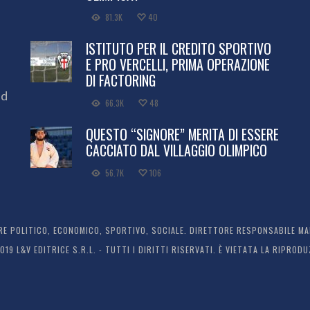
81.3K
40
ISTITUTO PER IL CREDITO SPORTIVO
E PRO VERCELLI, PRIMA OPERAZIONE
DI FACTORING
ed
66.3K
48
QUESTO “SIGNORE” MERITA DI ESSERE
CACCIATO DAL VILLAGGIO OLIMPICO
56.7K
106
 POLITICO, ECONOMICO, SPORTIVO, SOCIALE. DIRETTORE RESPONSABILE MARC
2019 L&V EDITRICE S.R.L. - TUTTI I DIRITTI RISERVATI. È VIETATA LA RIPR