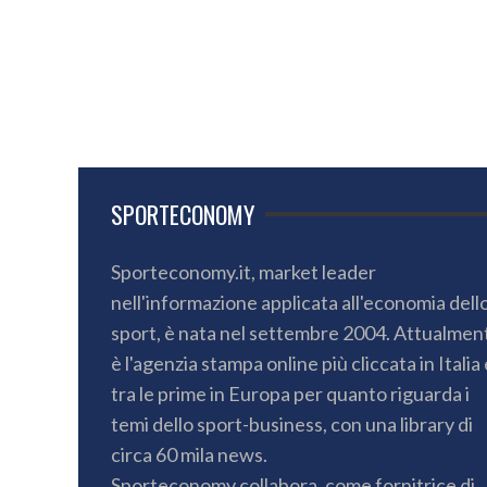
SPORTECONOMY
Sporteconomy.it, market leader
nell'informazione applicata all'economia dell
sport, è nata nel settembre 2004. Attualmen
è l'agenzia stampa online più cliccata in Italia 
tra le prime in Europa per quanto riguarda i
temi dello sport-business, con una library di
circa 60 mila news.
Sporteconomy collabora, come fornitrice di