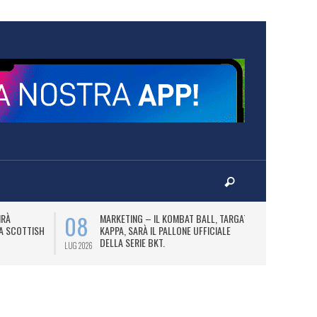
08
10
IRÀ
MARKETING – IL KOMBAT BALL, TARGATO
F
LA SCOTTISH
KAPPA, SARÀ IL PALLONE UFFICIALE
A
DELLA SERIE BKT.
LUG 2026
LUG 2026