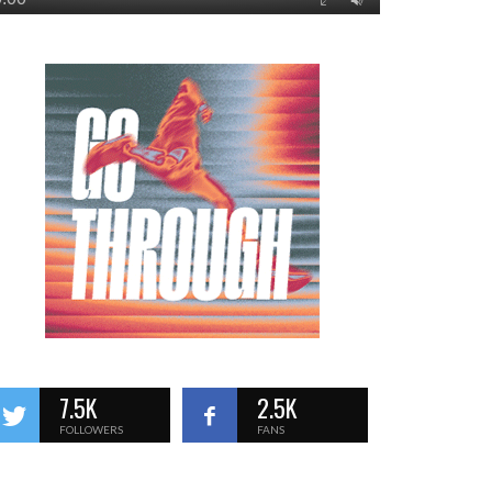
7.5K
2.5K
FOLLOWERS
FANS