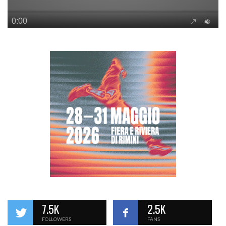
7.5K
2.5K
FOLLOWERS
FANS