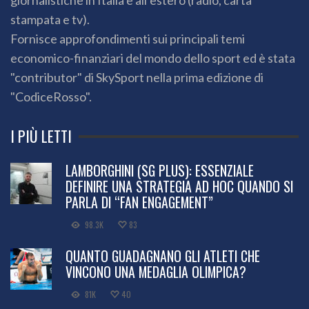
giornalistiche in Italia e all’estero (radio, carta
stampata e tv).
Fornisce approfondimenti sui principali temi
economico-finanziari del mondo dello sport ed è stata
"contributor" di SkySport nella prima edizione di
"CodiceRosso".
I PIÙ LETTI
LAMBORGHINI (SG PLUS): ESSENZIALE
DEFINIRE UNA STRATEGIA AD HOC QUANDO SI
PARLA DI “FAN ENGAGEMENT”
98.3K
83
QUANTO GUADAGNANO GLI ATLETI CHE
VINCONO UNA MEDAGLIA OLIMPICA?
81K
40