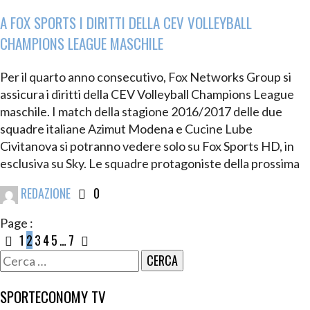
A FOX SPORTS I DIRITTI DELLA CEV VOLLEYBALL
CHAMPIONS LEAGUE MASCHILE
Per il quarto anno consecutivo, Fox Networks Group si
assicura i diritti della CEV Volleyball Champions League
maschile. I match della stagione 2016/2017 delle due
squadre italiane Azimut Modena e Cucine Lube
Civitanova si potranno vedere solo su Fox Sports HD, in
esclusiva su Sky. Le squadre protagoniste della prossima
REDAZIONE
0
Page :
1
2
3
4
5
…
7
Ricerca
per:
SPORTECONOMY TV