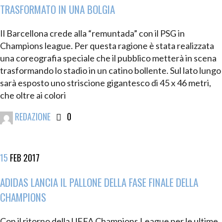
TRASFORMATO IN UNA BOLGIA
Il Barcellona crede alla “remuntada” con il PSG in
Champions league. Per questa ragione è stata realizzata
una coreografia speciale che il pubblico metterà in scena
trasformando lo stadio in un catino bollente. Sul lato lungo
sarà esposto uno striscione gigantesco di 45 x 46 metri,
che oltre ai colori
REDAZIONE
0
15
FEB
2017
ADIDAS LANCIA IL PALLONE DELLA FASE FINALE DELLA
CHAMPIONS
Con il ritorno della UEFA Champions League per le ultime