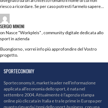
disegnato da un architetto romano il nome di cui non
riesco a ricordare. Se per caso potresti farmelo sapere…
SERGIO MINONI
on Nasce “Workpleis” , community digitale dedicata allo
sport in azienda
Buongiorno , vorrei info più approfondire del Vostro
progetto.
SPORTECONOMY
Sporteconomy.it, market leader nell'informazione
applicata all'economia dello sport, è nata nel
settembre 2004. Attualmente è l'agenzia stampa
online più cliccata in Italia e tra le prime in Europa per
quanto riguarda i temi dello sport-business, con una