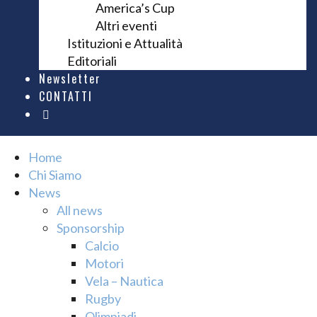
America’s Cup
Altri eventi
Istituzioni e Attualità
Editoriali
Newsletter
CONTATTI
Home
Chi Siamo
News
All news
Sponsorship
Calcio
Motori
Vela – Nautica
Rugby
Olimpiadi