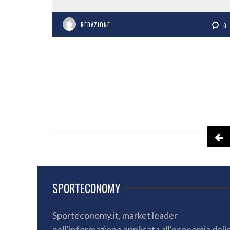
REDAZIONE
0
SPORTECONOMY
Sporteconomy.it, market leader
nell'informazione applicata all'economia dell