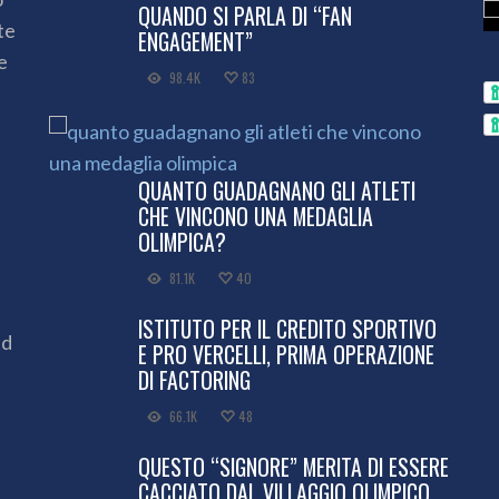
QUANDO SI PARLA DI “FAN
te
ENGAGEMENT”
e
98.4K
83
QUANTO GUADAGNANO GLI ATLETI
CHE VINCONO UNA MEDAGLIA
OLIMPICA?
81.1K
40
ISTITUTO PER IL CREDITO SPORTIVO
ed
E PRO VERCELLI, PRIMA OPERAZIONE
DI FACTORING
66.1K
48
QUESTO “SIGNORE” MERITA DI ESSERE
CACCIATO DAL VILLAGGIO OLIMPICO