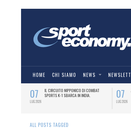
HOME
CHI SIAMO
NEWS
NEWSLET
07
07
NDESLIGA2
IL CIRCUITO NIPPONICO DI COMBAT
SPORTS K-1 SBARCA IN INDIA.
LUG 2026
LUG 2026
ALL POSTS TAGGED