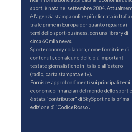
sport, è nata nel settembre 2004. Attualmen
è l'agenzia stampa online più cliccata in Italia 
tra le prime in Europa per quanto riguarda i
temi dello sport-business, con una library di
circa 60 mila news.
Sporteconomy collabora, come fornitrice di
contenuti, con alcune delle più importanti
testate giornalistiche in Italia e all’estero
(radio, carta stampata e tv).
Fornisce approfondimenti sui principali temi
economico-finanziari del mondo dello sport 
è stata "contributor" di SkySport nella prima
edizione di "CodiceRosso".