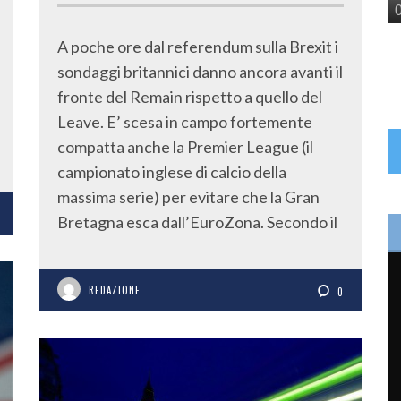
A poche ore dal referendum sulla Brexit i
sondaggi britannici danno ancora avanti il
fronte del Remain rispetto a quello del
Leave. E’ scesa in campo fortemente
compatta anche la Premier League (il
campionato inglese di calcio della
massima serie) per evitare che la Gran
Bretagna esca dall’EuroZona. Secondo il
REDAZIONE
0