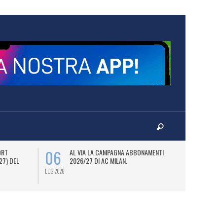
06
08
ORT
AL VIA LA CAMPAGNA ABBONAMENTI
M
27) DEL
2026/27 DI AC MILAN.
D
JO
LUG 2026
LUG 2026