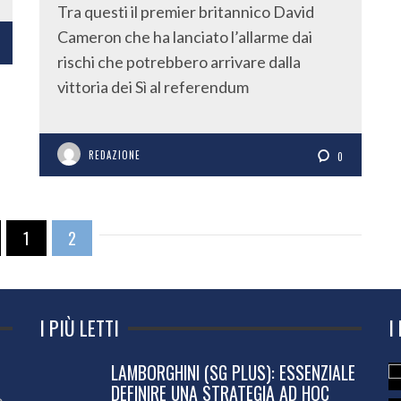
Tra questi il premier britannico David
Cameron che ha lanciato l’allarme dai
rischi che potrebbero arrivare dalla
vittoria dei Sì al referendum
REDAZIONE
0
1
2
I PIÙ LETTI
I
LAMBORGHINI (SG PLUS): ESSENZIALE
DEFINIRE UNA STRATEGIA AD HOC
o