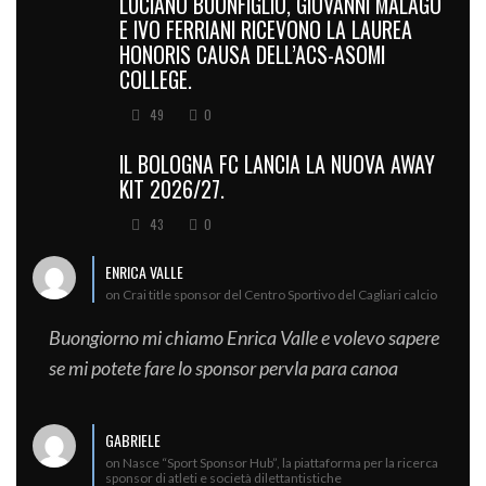
LUCIANO BUONFIGLIO, GIOVANNI MALAGÒ
E IVO FERRIANI RICEVONO LA LAUREA
HONORIS CAUSA DELL’ACS-ASOMI
COLLEGE.
49
0
IL BOLOGNA FC LANCIA LA NUOVA AWAY
KIT 2026/27.
43
0
ENRICA VALLE
on Crai title sponsor del Centro Sportivo del Cagliari calcio
Buongiorno mi chiamo Enrica Valle e volevo sapere
se mi potete fare lo sponsor pervla para canoa
GABRIELE
on Nasce “Sport Sponsor Hub”, la piattaforma per la ricerca
sponsor di atleti e società dilettantistiche