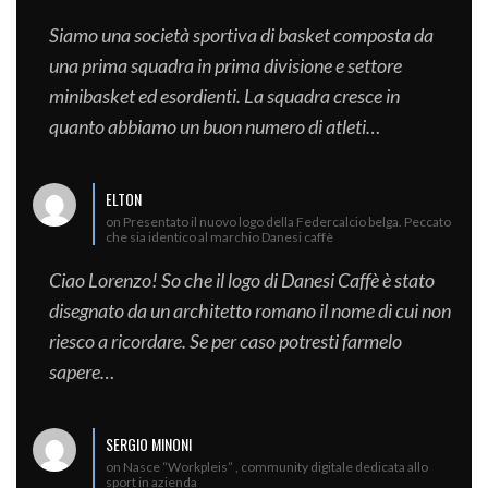
Siamo una società sportiva di basket composta da
una prima squadra in prima divisione e settore
minibasket ed esordienti. La squadra cresce in
quanto abbiamo un buon numero di atleti…
ELTON
on Presentato il nuovo logo della Federcalcio belga. Peccato
che sia identico al marchio Danesi caffè
Ciao Lorenzo! So che il logo di Danesi Caffè è stato
disegnato da un architetto romano il nome di cui non
riesco a ricordare. Se per caso potresti farmelo
sapere…
SERGIO MINONI
on Nasce “Workpleis” , community digitale dedicata allo
sport in azienda