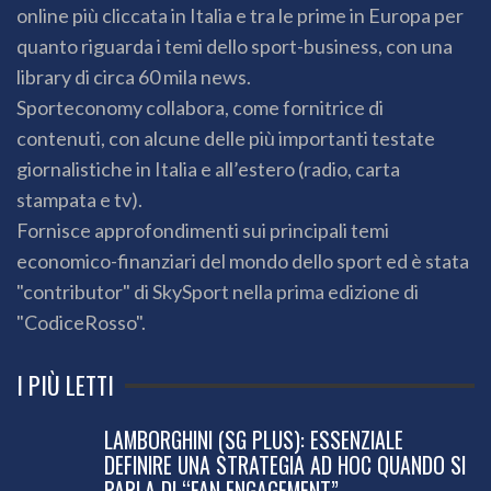
online più cliccata in Italia e tra le prime in Europa per
quanto riguarda i temi dello sport-business, con una
library di circa 60 mila news.
Sporteconomy collabora, come fornitrice di
contenuti, con alcune delle più importanti testate
giornalistiche in Italia e all’estero (radio, carta
stampata e tv).
Fornisce approfondimenti sui principali temi
economico-finanziari del mondo dello sport ed è stata
"contributor" di SkySport nella prima edizione di
"CodiceRosso".
I PIÙ LETTI
LAMBORGHINI (SG PLUS): ESSENZIALE
DEFINIRE UNA STRATEGIA AD HOC QUANDO SI
PARLA DI “FAN ENGAGEMENT”