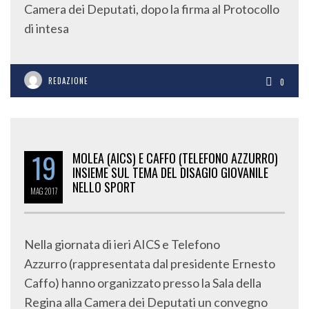
Camera dei Deputati, dopo la firma al Protocollo
di intesa
REDAZIONE
0
19
MOLEA (AICS) E CAFFO (TELEFONO AZZURRO)
INSIEME SUL TEMA DEL DISAGIO GIOVANILE
NELLO SPORT
MAG
2017
Nella giornata di ieri AICS e Telefono
Azzurro (rappresentata dal presidente Ernesto
Caffo) hanno organizzato presso la Sala della
Regina alla Camera dei Deputati un convegno