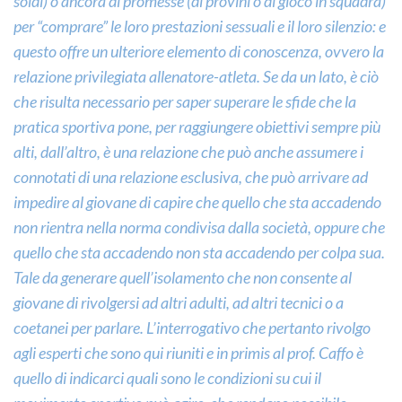
soldi) o ancora di promesse (di provini o di gioco in squadra)
per “comprare” le loro prestazioni sessuali e il loro silenzio: e
questo offre un ulteriore elemento di conoscenza, ovvero la
relazione privilegiata allenatore-atleta. Se da un lato, è ciò
che risulta necessario per saper superare le sfide che la
pratica sportiva pone, per raggiungere obiettivi sempre più
alti, dall’altro, è una relazione che può anche assumere i
connotati di una relazione esclusiva, che può arrivare ad
impedire al giovane di capire che quello che sta accadendo
non rientra nella norma condivisa dalla società, oppure che
quello che sta accadendo non sta accadendo per colpa sua.
Tale da generare quell’isolamento che non consente al
giovane di rivolgersi ad altri adulti, ad altri tecnici o a
coetanei per parlare. L’interrogativo che pertanto rivolgo
agli esperti che sono qui riuniti e in primis al prof. Caffo è
quello di indicarci quali sono le condizioni su cui il