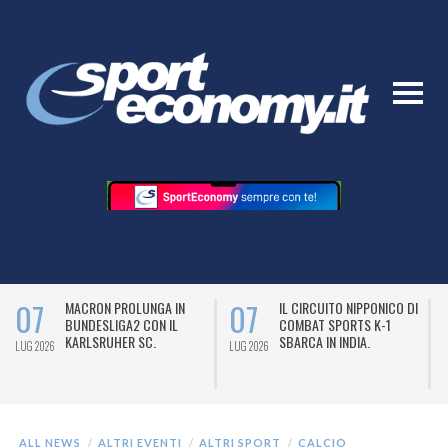
7
07
07
MACRON PROLUNGA IN
IL CIRCUITO NIPPONICO DI
BUNDESLIGA2 CON IL
COMBAT SPORTS K-1
KARLSRUHER SC.
SBARCA IN INDIA.
026
LUG 2026
LUG 2026
ALL NEWS
ALTRI EVENTI
ALTRI SPORT
CALCIO