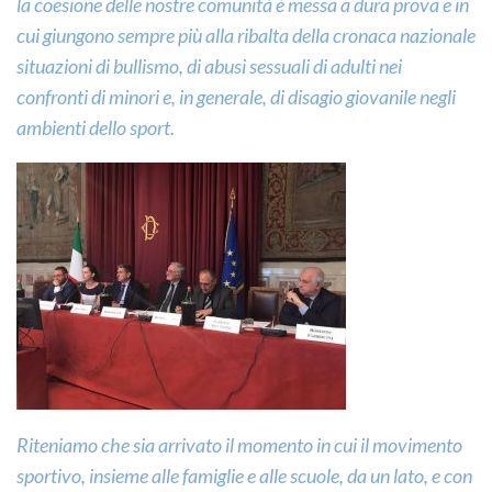
la coesione delle nostre comunità è messa a dura prova e in
cui giungono sempre più alla ribalta della cronaca nazionale
situazioni di bullismo, di abusi sessuali di adulti nei
confronti di minori e, in generale, di disagio giovanile negli
ambienti dello sport.
Riteniamo che sia arrivato il momento in cui il movimento
sportivo, insieme alle famiglie e alle scuole, da un lato, e con