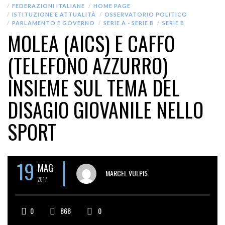
FEDERAZIONI ITALIANE
HOME PAGE
ISTITUZIONE E ATTUALITÀ
OSSERVATORIO POLITICO
PARLAMENTO E GOVERNO
SERIE A - SERIE B
SERIE B
MOLEA (AICS) E CAFFO
(TELEFONO AZZURRO)
INSIEME SUL TEMA DEL
DISAGIO GIOVANILE NELLO
SPORT
19
MAG
MARCEL VULPIS
2017
0
868
0