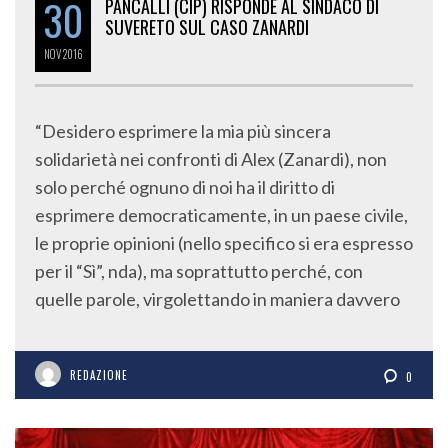
30
PANCALLI (CIP) RISPONDE AL SINDACO DI
SUVERETO SUL CASO ZANARDI
NOV
2016
“Desidero esprimere la mia più sincera
solidarietà nei confronti di Alex (Zanardi), non
solo perché ognuno di noi ha il diritto di
esprimere democraticamente, in un paese civile,
le proprie opinioni (nello specifico si era espresso
per il “Sì”, nda), ma soprattutto perché, con
quelle parole, virgolettando in maniera davvero
REDAZIONE
0