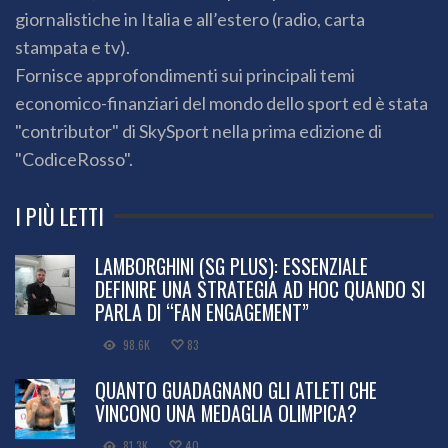
giornalistiche in Italia e all’estero (radio, carta
stampata e tv).
Fornisce approfondimenti sui principali temi
economico-finanziari del mondo dello sport ed è stata
"contributor" di SkySport nella prima edizione di
"CodiceRosso".
I PIÙ LETTI
LAMBORGHINI (SG PLUS): ESSENZIALE
DEFINIRE UNA STRATEGIA AD HOC QUANDO SI
PARLA DI “FAN ENGAGEMENT”
98.6K
83
QUANTO GUADAGNANO GLI ATLETI CHE
VINCONO UNA MEDAGLIA OLIMPICA?
81.3K
40