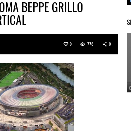
ROMA BEPPE GRILLO
RTICAL
S
0
778
0