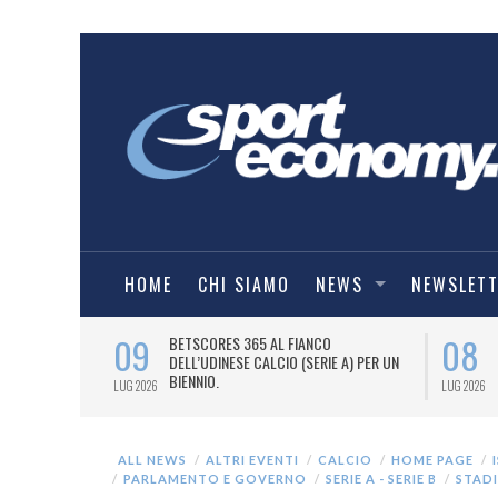
HOME
CHI SIAMO
NEWS
NEWSLET
09
08
 NUOVA AWAY
BETSCORES 365 AL FIANCO
DELL’UDINESE CALCIO (SERIE A) PER UN
BIENNIO.
LUG 2026
LUG 2026
ALL NEWS
ALTRI EVENTI
CALCIO
HOME PAGE
PARLAMENTO E GOVERNO
SERIE A - SERIE B
STADI