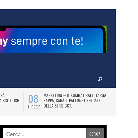
08
10
IRÀ
MARKETING – IL KOMBAT BALL, TARGATO
F
LA SCOTTISH
KAPPA, SARÀ IL PALLONE UFFICIALE
A
DELLA SERIE BKT.
LUG 2026
LUG 2026