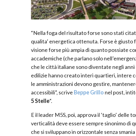
“Nella foga del risultato forse sono stati citati
qualita’ energetica ottenuta. Forse è giusto
visione forse più ampia di quanto possiate c
accademiche (che parlano solo nell’emergenz
che le città italiane sono diventate negli anni 
edilizie hanno creato interi quartieri, intere 
le amministrazioni devono gestire, mantenere,
accessibili”, scrive
Beppe Grillo
nel post, intit
5 Stelle
“.
E il leader M5S, poi, approva il ‘taglio’ delle 
verticalità deve essere sempre sinonimo di qua
che si sviluppano in orizzontale senza smania d