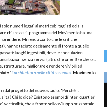
 solo numeri legati ai metri cubi tagliati ed alla
 fare chiarezza: il programma del Movimento ha una
omprendere. Mi rendo conto che le critiche
a), hanno taciuto decisamente di fronte a quello
passati: luoghi ingestibili, dove le speculazioni
conurbazioni senza servizi (altro che oneri!!) e che ora
 strutturare, migliorare e rendere vivibili ed
olato “
L’architettura nelle città secondo il
Movimento
torri dal progetto del nuovo stadio. “Perché la
lità? Chi lo dice? Esistono esempi di interi quartieri
i verticalità, che a fronte sello sviluppo orizzontale