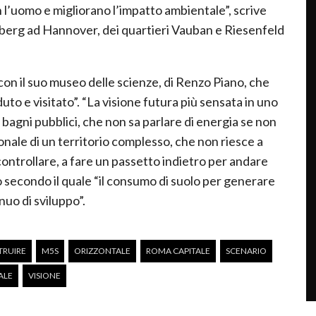
n l’uomo e migliorano l’impatto ambientale”, scrive
sberg ad Hannover, dei quartieri Vauban e Riesenfeld
con il suo museo delle scienze, di Renzo Piano, che
uto e visitato”. “La visione futura più sensata in uno
 bagni pubblici, che non sa parlare di energia se non
nale di un territorio complesso, che non riesce a
 controllare, a fare un passetto indietro per andare
lo secondo il quale “il consumo di suolo per generare
nuo di sviluppo”.
TRUIRE
M5S
ORIZZONTALE
ROMA CAPITALE
SCENARIO
ALE
VISIONE