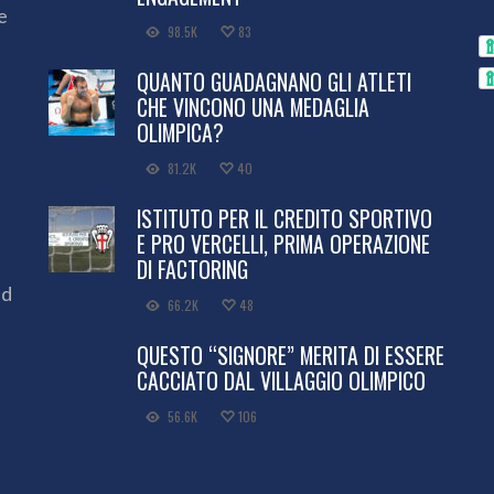
e
98.5K
83
QUANTO GUADAGNANO GLI ATLETI
CHE VINCONO UNA MEDAGLIA
OLIMPICA?
81.2K
40
ISTITUTO PER IL CREDITO SPORTIVO
E PRO VERCELLI, PRIMA OPERAZIONE
DI FACTORING
ed
66.2K
48
QUESTO “SIGNORE” MERITA DI ESSERE
CACCIATO DAL VILLAGGIO OLIMPICO
56.6K
106