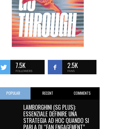
7.5K
2.5K
FOLLOWERS
FANS
POPULAR
RECENT
COMMENTS
LAMBORGHINI (SG PLUS):
ESSENZIALE DEFINIRE UNA
STRATEGIA AD HOC QUANDO SI
PARLA DI “FAN ENGAGEMENT”