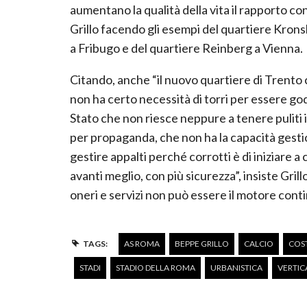
aumentano la qualità della vita il rapporto co
Grillo facendo gli esempi del quartiere Kron
a Fribugo e del quartiere Reinberg a Vienna.
Citando, anche “il nuovo quartiere di Trento 
non ha certo necessità di torri per essere god
Stato che non riesce neppure a tenere puliti i
per propaganda, che non ha la capacità gestio
gestire appalti perché corrotti è di iniziare a
avanti meglio, con più sicurezza”, insiste Gril
oneri e servizi non può essere il motore conti
TAGS:
AS ROMA
BEPPE GRILLO
CALCIO
COS
STADI
STADIO DELLA ROMA
URBANISTICA
VERTIC