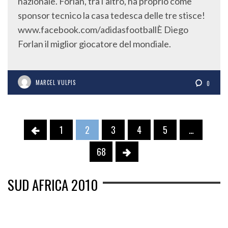
nazionale. Forlan, tra l’altro, ha proprio come
sponsor tecnico la casa tedesca delle tre stisce!
www.facebook.com/adidasfootballÈ Diego
Forlan il miglior giocatore del mondiale.
MARCEL VULPIS
0
1
2
3
4
5
…
68
SUD AFRICA 2010