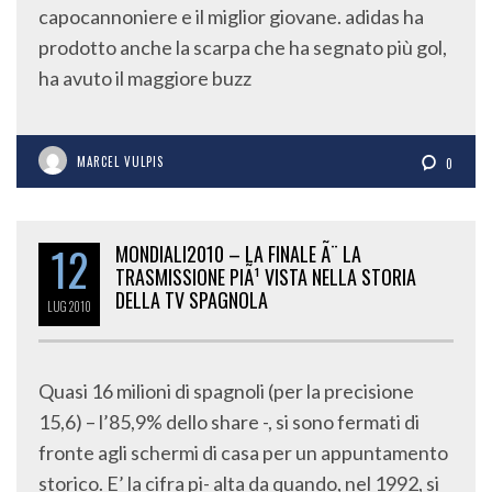
capocannoniere e il miglior giovane. adidas ha
prodotto anche la scarpa che ha segnato più gol,
ha avuto il maggiore buzz
MARCEL VULPIS
0
12
MONDIALI2010 – LA FINALE Ã¨ LA
TRASMISSIONE PIÃ¹ VISTA NELLA STORIA
DELLA TV SPAGNOLA
LUG
2010
Quasi 16 milioni di spagnoli (per la precisione
15,6) – l’85,9% dello share -, si sono fermati di
fronte agli schermi di casa per un appuntamento
storico. E’ la cifra pi- alta da quando, nel 1992, si