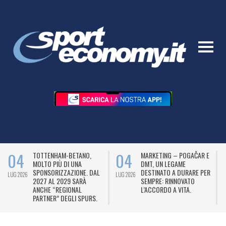
04
04
TOTTENHAM-BETANO,
MARKETING – POGAČAR E
MOLTO PIÙ DI UNA
DMT, UN LEGAME
SPONSORIZZAZIONE. DAL
DESTINATO A DURARE PER
LUG 2026
LUG 2026
L
2027 AL 2029 SARÀ
SEMPRE: RINNOVATO
ANCHE “REGIONAL
L’ACCORDO A VITA.
PARTNER” DEGLI SPURS.