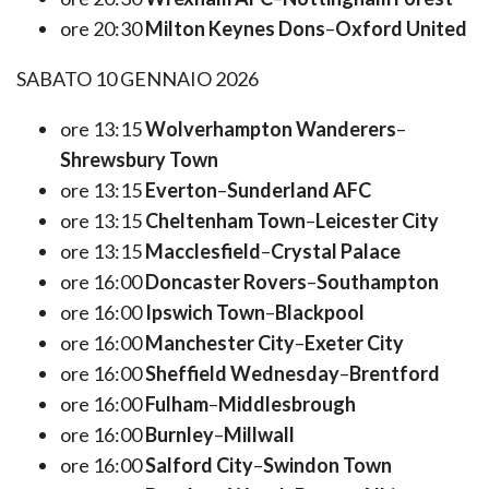
ore 20:30
Milton Keynes Dons
–
Oxford United
SABATO 10 GENNAIO 2026
ore 13:15
Wolverhampton Wanderers
–
Shrewsbury Town
ore 13:15
Everton
–
Sunderland AFC
ore 13:15
Cheltenham Town
–
Leicester City
ore 13:15
Macclesfield
–
Crystal Palace
ore 16:00
Doncaster Rovers
–
Southampton
ore 16:00
Ipswich Town
–
Blackpool
ore 16:00
Manchester City
–
Exeter City
ore 16:00
Sheffield Wednesday
–
Brentford
ore 16:00
Fulham
–
Middlesbrough
ore 16:00
Burnley
–
Millwall
ore 16:00
Salford City
–
Swindon Town