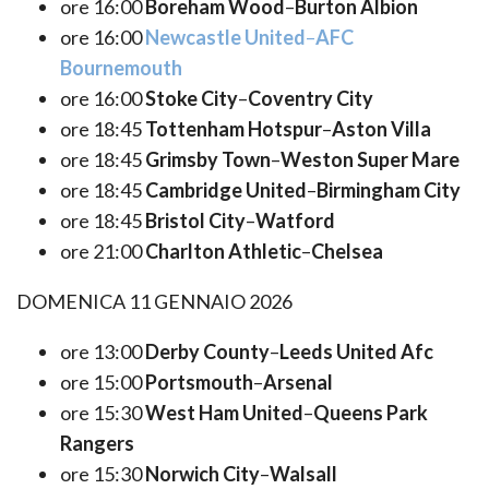
ore 16:00
Boreham Wood
–
Burton Albion
ore 16:00
Newcastle United
–
AFC
Bournemouth
ore 16:00
Stoke City
–
Coventry City
ore 18:45
Tottenham Hotspur
–
Aston Villa
ore 18:45
Grimsby Town
–
Weston Super Mare
ore 18:45
Cambridge United
–
Birmingham City
ore 18:45
Bristol City
–
Watford
ore 21:00
Charlton Athletic
–
Chelsea
DOMENICA 11 GENNAIO 2026
ore 13:00
Derby County
–
Leeds United Afc
ore 15:00
Portsmouth
–
Arsenal
ore 15:30
West Ham United
–
Queens Park
Rangers
ore 15:30
Norwich City
–
Walsall