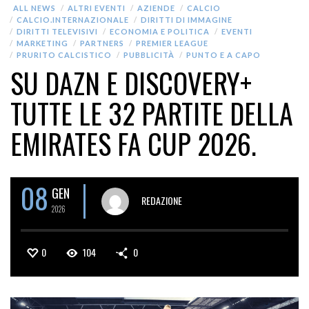
ALL NEWS
ALTRI EVENTI
AZIENDE
CALCIO
CALCIO.INTERNAZIONALE
DIRITTI DI IMMAGINE
DIRITTI TELEVISIVI
ECONOMIA E POLITICA
EVENTI
MARKETING
PARTNERS
PREMIER LEAGUE
PRURITO CALCISTICO
PUBBLICITÀ
PUNTO E A CAPO
SU DAZN E DISCOVERY+
TUTTE LE 32 PARTITE DELLA
EMIRATES FA CUP 2026.
08
GEN
REDAZIONE
2026
0
104
0