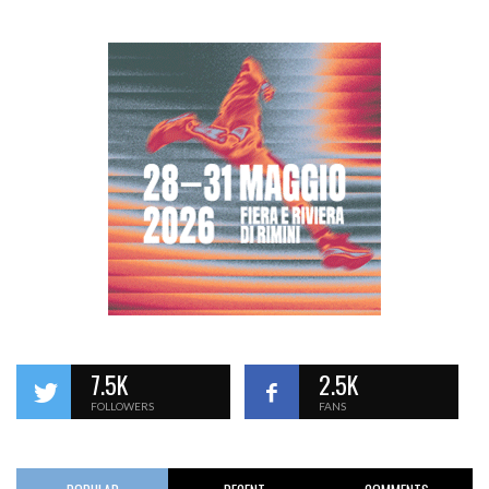
7.5K
2.5K
FOLLOWERS
FANS