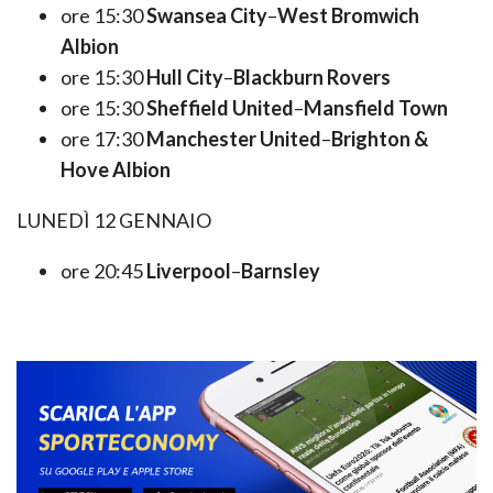
ore 15:30
Swansea City
–
West Bromwich
Albion
ore 15:30
Hull City
–
Blackburn Rovers
ore 15:30
Sheffield United
–
Mansfield Town
ore 17:30
Manchester United
–
Brighton &
Hove Albion
LUNEDÌ 12 GENNAIO
ore 20:45
Liverpool
–
Barnsley