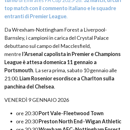
top match con il commento italiano e le squadre
entranti di Premier League
.
Da Wrexham-Nottingham Forest a Liverpool-
Barnsley, i campioni in carica del Crystal Palace
debuttano sul campo del Macclesfield,
mentre
l’Arsenal capolista in Premier e Champions
League è attesa domenica 11 gennaio a
Portsmouth
. La sera prima, sabato 10 gennaio alle
21:00,
Liam Rosenior esordisce a Charlton sulla
panchina del Chelsea
.
VENERDÌ 9 GENNAIO 2026
ore 20:30
Port Vale
–
Fleetwood Town
ore 20:30
Preston North End
–
Wigan Athletic
ore 20:30
Wrexham AFC
–
Nottingham Forest