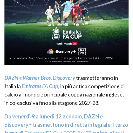
La locandina Dazn/Discovery+ studiata per la Emirates FA Cup 2026.
DAZN
e
Warner Bros. Discovery
trasmetteranno in
Italia la
Emirates FA Cup
, la più antica competizione di
calcio al mondo e principale coppa nazionale inglese,
in co-esclusiva fino alla stagione 2027-28.
Da venerdì 9 a lunedì 12 gennaio, DAZN e
discovery+ trasmettono in diretta integrale il terzo
turno
di Emirates FA Cup 2025-26:
32 match, di cui i