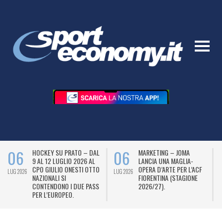
06
06
HOCKEY SU PRATO – DAL
MARKETING – JOMA
9 AL 12 LUGLIO 2026 AL
LANCIA UNA MAGLIA-
CPO GIULIO ONESTI OTTO
OPERA D’ARTE PER L’ACF
LUG 2026
LUG 2026
L
NAZIONALI SI
FIORENTINA (STAGIONE
CONTENDONO I DUE PASS
2026/27).
PER L’EUROPEO.