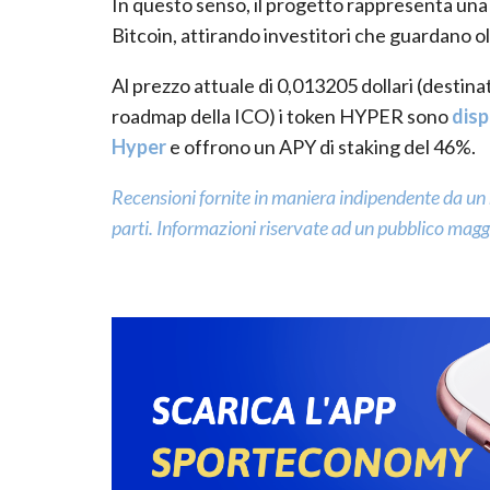
In questo senso, il progetto rappresenta una 
Bitcoin, attirando investitori che guardano ol
Al prezzo attuale di 0,013205 dollari (destin
roadmap della ICO) i token HYPER sono
disp
Hyper
e offrono un APY di staking del 46%.
Recensioni fornite in maniera indipendente da un
parti. Informazioni riservate ad un pubblico mag