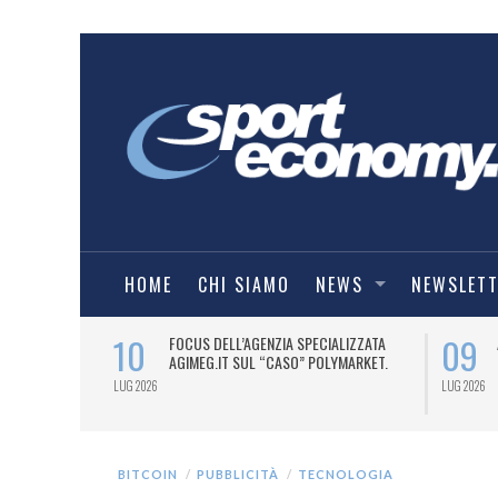
HOME
CHI SIAMO
NEWS
NEWSLET
09
OCUS DELL’AGENZIA SPECIALIZZATA
AL BODYBUILDER ANDREA PRE
GIMEG.IT SUL “CASO” POLYMARKET.
LAUREA HONORIS CAUSA DELL
COLLEGE OF SCIENCES.
LUG 2026
BITCOIN
PUBBLICITÀ
TECNOLOGIA