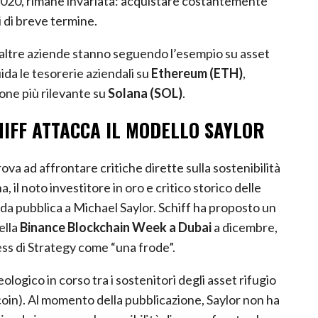
 di breve termine.
 altre aziende stanno seguendo l’esempio su asset
ida le tesorerie aziendali su
Ethereum (ETH)
,
ione più rilevante su
Solana (SOL)
.
HIFF ATTACCA IL MODELLO SAYLOR
ova ad affrontare critiche dirette sulla sostenibilità
, il noto investitore in oro e critico storico delle
fida pubblica a Michael Saylor. Schiff ha proposto un
ella
Binance Blockchain Week a Dubai
a dicembre,
ess di Strategy come “una frode”.
ogico in corso tra i sostenitori degli asset rifugio
Bitcoin). Al momento della pubblicazione, Saylor non ha
iando in sospeso la possibilità di un confronto che