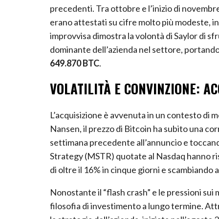
precedenti. Tra ottobre e l’inizio di novembre,
erano attestati su cifre molto più modeste, i
improvvisa dimostra la volontà di Saylor di sfr
dominante dell’azienda nel settore, portando i
649.870 BTC
.
VOLATILITÀ E CONVINZIONE: 
L’acquisizione è avvenuta in un contesto di 
Nansen, il prezzo di Bitcoin ha subito una cor
settimana precedente all’annuncio e toccando 
Strategy (MSTR) quotate al Nasdaq hanno ris
di oltre il 16% in cinque giorni e scambiando a
Nonostante il “flash crash” e le pressioni sui 
filosofia di investimento a lungo termine. At
la strategia dell’azienda, iniziata nell’agos