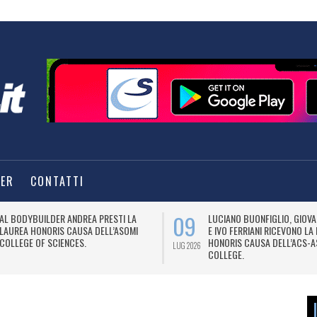
TER
CONTATTI
09
09
STI LA
LUCIANO BUONFIGLIO, GIOVANNI MALAGÒ
IL 
’ASOMI
E IVO FERRIANI RICEVONO LA LAUREA
KIT
HONORIS CAUSA DELL’ACS-ASOMI
LUG 2026
LUG 2026
COLLEGE.