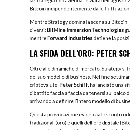
Bitcoin indipendentemente dalle fluttuazioni
Mentre Strategy domina la scena su Bitcoin,
diversi:
BitMine Immersion Technologies
gu
mentre
Forward Industries
detiene la posiz
LA SFIDA DELL’ORO: PETER SC
Oltre alle dinamiche di mercato, Strategy si tr
del suo modello di business. Nel fine settimana
criptovalute,
Peter Schiff
, ha lanciato una s
dibattito faccia a faccia da tenersi sul palco d
arrivando a definire l’intero modello di busin
Questa provocazione evidenzia lo scontro ideol
tradizionali (oro) e quelli dell’oro digitale (
ancora risposto pubblicamente alla sfida, lasc