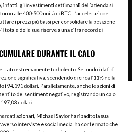
 infatti, gli investimenti settimanali dell’azienda si
ntorno alle 400-500 unità di BTC. L’accelerazione
uttare i prezzi più bassi per consolidare la posizione
l totale delle sue riserve a una cifra record di
ACCUMULARE DURANTE IL CALO
mercato estremamente turbolento. Secondo i dati di
rezione significativa, scendendo di circa l’11% nella
i 94.191 dollari. Parallelamente, anche le azioni di
entito del sentiment negativo, registrando un calo
 197,03 dollari.
mercati azionari, Michael Saylor ha ribadito la sua
traverso interviste e social media, ha confermato che
to 2020, rimane invariata: acquistare costantemente