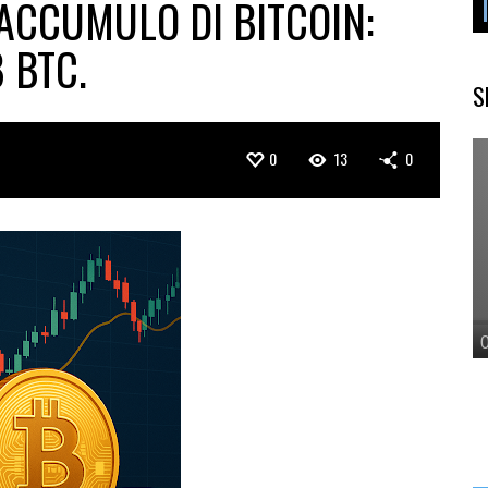
ACCUMULO DI BITCOIN:
8 BTC.
S
0
13
0