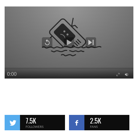
7.5K
2.5K
FOLLOWERS
FANS