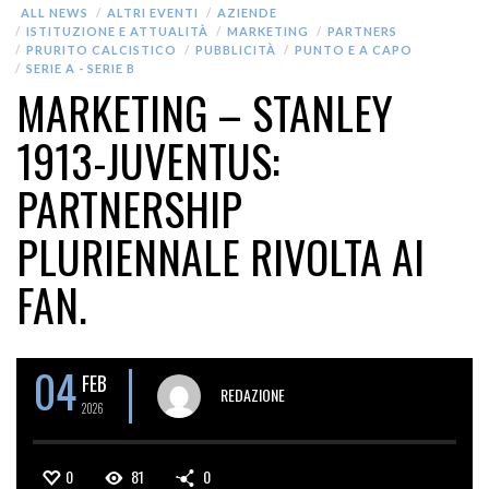
ALL NEWS
ALTRI EVENTI
AZIENDE
ISTITUZIONE E ATTUALITÀ
MARKETING
PARTNERS
PRURITO CALCISTICO
PUBBLICITÀ
PUNTO E A CAPO
SERIE A - SERIE B
MARKETING – STANLEY
1913-JUVENTUS:
PARTNERSHIP
PLURIENNALE RIVOLTA AI
FAN.
04
FEB
REDAZIONE
2026
0
81
0