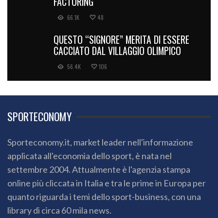
FACTORING
66.1K
48
QUESTO “SIGNORE” MERITA DI ESSERE
CACCIATO DAL VILLAGGIO OLIMPICO
56.4K
106
SPORTECONOMY
Sporteconomy.it, market leader nell'informazione
applicata all'economia dello sport, è nata nel
settembre 2004. Attualmente è l'agenzia stampa
online più cliccata in Italia e tra le prime in Europa per
quanto riguarda i temi dello sport-business, con una
library di circa 60 mila news.