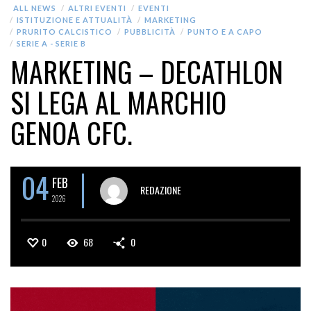
ALL NEWS
ALTRI EVENTI
EVENTI
ISTITUZIONE E ATTUALITÀ
MARKETING
PRURITO CALCISTICO
PUBBLICITÀ
PUNTO E A CAPO
SERIE A - SERIE B
MARKETING – DECATHLON
SI LEGA AL MARCHIO
GENOA CFC.
04
FEB
REDAZIONE
2026
0
68
0