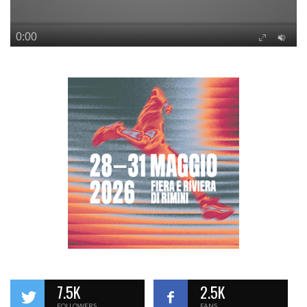
7.5K
2.5K
FOLLOWERS
FANS