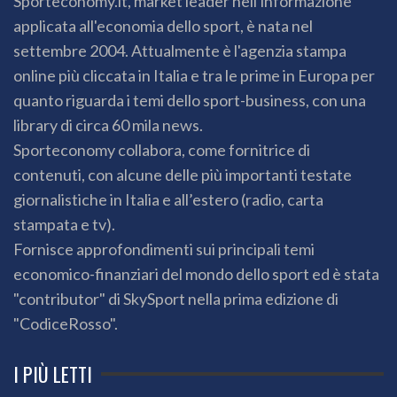
Sporteconomy.it, market leader nell'informazione
applicata all'economia dello sport, è nata nel
settembre 2004. Attualmente è l'agenzia stampa
online più cliccata in Italia e tra le prime in Europa per
quanto riguarda i temi dello sport-business, con una
library di circa 60 mila news.
Sporteconomy collabora, come fornitrice di
contenuti, con alcune delle più importanti testate
giornalistiche in Italia e all’estero (radio, carta
stampata e tv).
Fornisce approfondimenti sui principali temi
economico-finanziari del mondo dello sport ed è stata
"contributor" di SkySport nella prima edizione di
"CodiceRosso".
I PIÙ LETTI