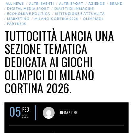
ALL NEWS
ALTRI EVENTI
ALTRI SPORT
AZIENDE
BRAND
DIGITAL MEDIA SPORT
DIRITTI DI IMMAGINE
ECONOMIA E POLITICA
ISTITUZIONE E ATTUALITÀ
MARKETING
MILANO-CORTINA 2026
OLIMPIADI
PARTNERS
TUTTOCITTÀ LANCIA UNA
SEZIONE TEMATICA
DEDICATA AI GIOCHI
OLIMPICI DI MILANO
CORTINA 2026.
05
FEB
REDAZIONE
2026