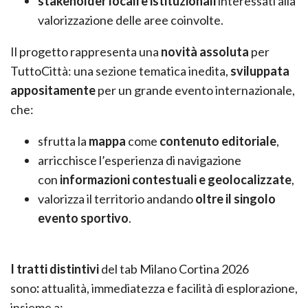
stakeholder locali e istituzionali
interessati alla
valorizzazione delle aree coinvolte.
Il progetto rappresenta una
novità assoluta
per
TuttoCittà: una sezione tematica inedita,
sviluppata
appositamente
per un grande evento internazionale,
che:
sfrutta la
mappa
come
contenuto editoriale
,
arricchisce l’esperienza di navigazione
con
informazioni contestuali e geolocalizzate
,
valorizza il territorio andando
oltre il singolo
evento sportivo
.
I tratti distintivi
del tab Milano Cortina 2026
sono
:
attualità, immediatezza e facilità di esplorazione,
insieme a: