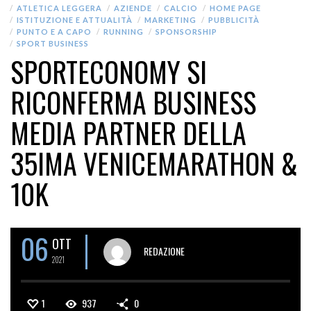
ATLETICA LEGGERA
AZIENDE
CALCIO
HOME PAGE
ISTITUZIONE E ATTUALITÀ
MARKETING
PUBBLICITÀ
PUNTO E A CAPO
RUNNING
SPONSORSHIP
SPORT BUSINESS
SPORTECONOMY SI
RICONFERMA BUSINESS
MEDIA PARTNER DELLA
35IMA VENICEMARATHON &
10K
06
OTT
REDAZIONE
2021
1
937
0