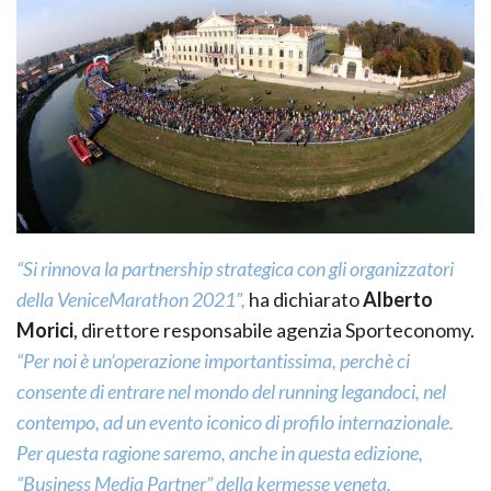
“Si rinnova la partnership strategica con gli organizzatori
della VeniceMarathon 2021”,
ha dichiarato
Alberto
Morici
, direttore responsabile agenzia Sporteconomy.
“Per noi è un’operazione importantissima, perchè ci
consente di entrare nel mondo del running legandoci, nel
contempo, ad un evento iconico di profilo internazionale.
Per questa ragione saremo, anche in questa edizione,
“Business Media Partner” della kermesse veneta.