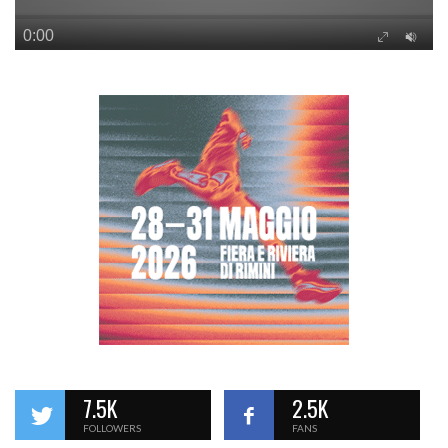
7.5K
2.5K
FOLLOWERS
FANS