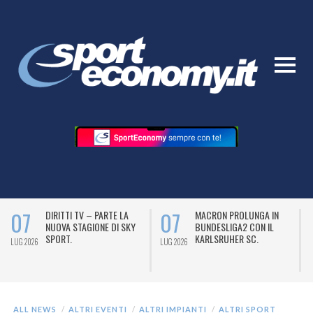
07
07
DIRITTI TV – PARTE LA
MACRON PROLUNGA IN
NUOVA STAGIONE DI SKY
BUNDESLIGA2 CON IL
SPORT.
KARLSRUHER SC.
LUG 2026
LUG 2026
L
ALL NEWS
ALTRI EVENTI
ALTRI IMPIANTI
ALTRI SPORT