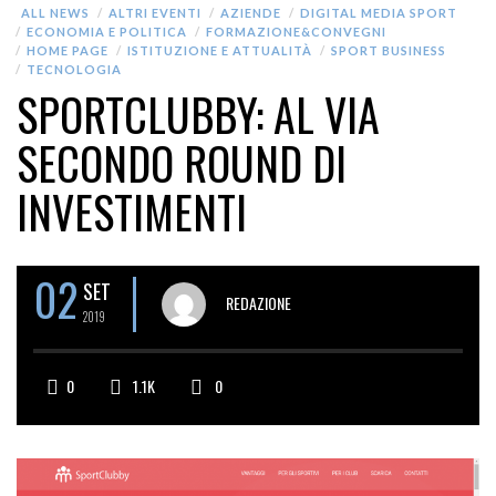
ALL NEWS
ALTRI EVENTI
AZIENDE
DIGITAL MEDIA SPORT
ECONOMIA E POLITICA
FORMAZIONE&CONVEGNI
HOME PAGE
ISTITUZIONE E ATTUALITÀ
SPORT BUSINESS
TECNOLOGIA
SPORTCLUBBY: AL VIA
SECONDO ROUND DI
INVESTIMENTI
02
SET
REDAZIONE
2019
0
1.1K
0