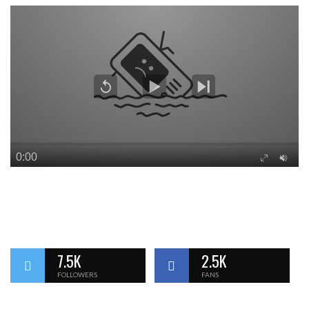
7.5K
2.5K
FOLLOWERS
FANS