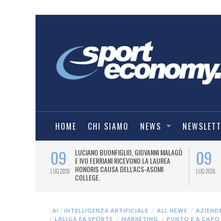
HOME
CHI SIAMO
NEWS
NEWSLET
09
09
PRESTI LA
LUCIANO BUONFIGLIO, GIOVANNI MALAGÒ
ELL’ASOMI
E IVO FERRIANI RICEVONO LA LAUREA
HONORIS CAUSA DELL’ACS-ASOMI
LUG 2026
LUG 2026
COLLEGE.
AI - INTELLIGENZA ARTIFICIALE
ALL NEWS
AZIEND
LALIGA EA SPORTS
MARKETING
PUNTO E A CAPO