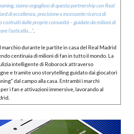
leaning, siamo orgogliosi di questa partnership con Real
ard di eccellenza, precisione e incessante ricerca di
costruiti dalle proprie comunità – guidate da milioni di
are l’asticella…”
.
 marchio durante le partite in casa del Real Madrid
o centinaia di milioni di fan in tutto il mondo. La
pulizia intelligente di Roborock attraverso
gne e tramite uno storytelling guidato dai giocatori
aning” dal campo alla casa. Entrambi i marchi
er i fan e attivazioni immersive, lavorando al
rid.