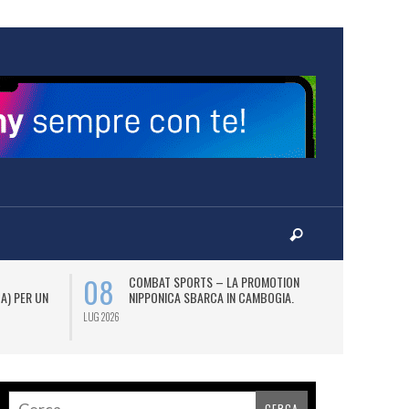
08
12
COMBAT SPORTS – LA PROMOTION
L
 A) PER UN
NIPPONICA SBARCA IN CAMBOGIA.
(2
AS
LUG 2026
LUG 2026