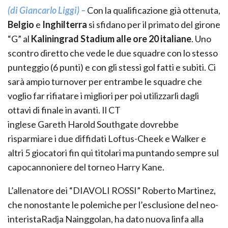
(di Giancarlo Liggi) –
Con la qualificazione già ottenuta,
Belgio
e
Inghilterra
si sfidano per il primato del girone
“G” al
Kaliningrad
Stadium
alle
ore 20
italiane
. Uno
scontro diretto che vede le due squadre con lo stesso
punteggio (6 punti) e con gli stessi gol fatti e subiti. Ci
sarà ampio turnover per entrambe le squadre che
voglio far rifiatare i migliori per poi utilizzarli dagli
ottavi di finale in avanti. Il CT
inglese
Gareth
Harold
Southgat
e
dovrebbe
risparmiare i due diffidati
Loftus
-Cheek e
Walker
e
altri 5 giocatori fin qui titolari ma puntando sempre sul
capocannoniere del torneo Harry Kane.
L’allenatore dei “DIAVOLI ROSSI” Roberto Martinez,
che nonostante le polemiche per l’esclusione del
neo-
interista
Radja
Nainggo
lan
, ha dato nuova linfa alla