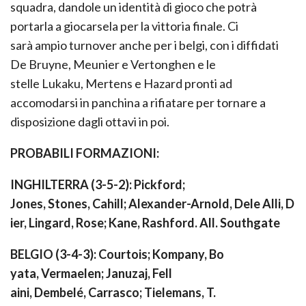
squadra, dandole un identità di gioco che potrà
portarla a giocarsela per la vittoria finale. Ci
sarà
ampio
turnover anche per i belgi, con i diffidati
De
Bruyne
,
Meunier
e
Vertonghe
n
e le
stelle
Lukaku
,
Mertens
e Hazard pronti ad
accomodarsi in panchina
a ri
fiatare
per
tornare a
disposizione dagli ottavi in poi
.
PROBABILI FORMAZIONI:
INGHILTERRA (3-5-2):
Pickford
;
Jones,
Stones
,
Cahill
; Alexander-Arnold,
Dele
Alli
,
D
ier
,
Lingard
, Rose; Kane,
Rashford
.
All
.
Southgate
BELGIO (3-4-3):
Courtois
;
Kompany
,
Bo
yata
,
Vermaelen
;
Januzaj
,
Fell
aini
,
Dembelé
,
Carrasco
;
Tiele
mans
, T.