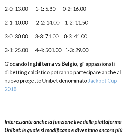
2-0:
1
3
.00 1-1:
5.80
0-2:
1
6
.0
0
2-1:
10
.
0
0 2-2:
1
4
.00 1-2:
11
.
5
0
3-0:
3
0
.00 3-3: 71.00 0-3:
4
1
.00
3-1: 2
5
.00 4-4:
5
01.00 1-3: 2
9
.00
Giocando
Inghilterra
vs
Belgio
, gli appassionati
di
betting
calcistico potranno partecipare anche al
nuovo progetto
Unibet
denominat
o
Jackpot Cup
2018
Interessante anche la funzione live della piattaforma
Unibet: le quote si modificano e diventano ancora più