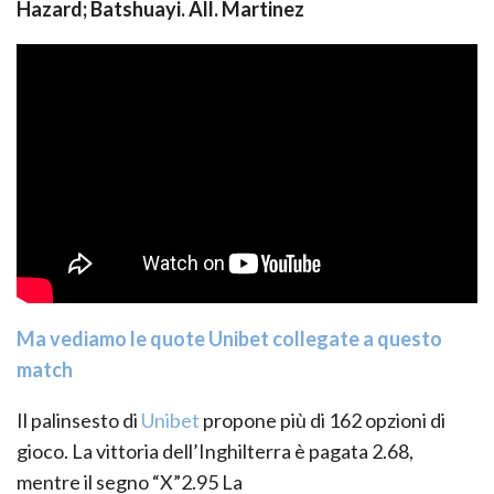
Hazard;
Batshuayi
.
All
. Martinez
Ma vediamo le quote Unibet collegate a questo
match
Il palinsesto di
Unibet
propone più di
1
6
2
opzioni di
gioco. La vittoria del
l’Inghilterra
è pagata
2.
68
,
mentre il segno “X”
2.95
La