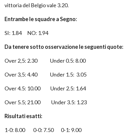
vittoria
d
e
l
Belgio
vale
3.20
.
Entrambe le squadre a Segno:
SI: 1.8
4
NO: 1.
9
4
Da tenere sotto osservazione le seguenti quote:
O
ver
2
,5:
2.
3
0
U
nder 0.5:
8
.
0
0
O
ver
3
,5:
4.
4
0
U
nder 1.5:
3.
0
5
O
ver
4
.5:
10
.0
0
U
nder 2.5:
1.
64
Over
5
.5; 2
1
.00 Under
3.5: 1.2
3
Risultati esatti
:
1-0:
8.
0
0
0-0:
7.50
0-1:
9.0
0