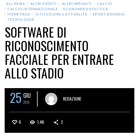
ALL NEWS
ALTRI EVENTI
ALTRI IMPIANTI
CALCIO
CALCIO.INTERNAZIONALE
ECONOMIA E POLITICA
HOME PAGE
ISTITUZIONE E ATTUALITÀ
SPORT BUSINESS
TECNOLOGIA
SOFTWARE DI
RICONOSCIMENTO
FACCIALE PER ENTRARE
ALLO STADIO
25
GIU
REDAZIONE
2018
0
1.4K
2