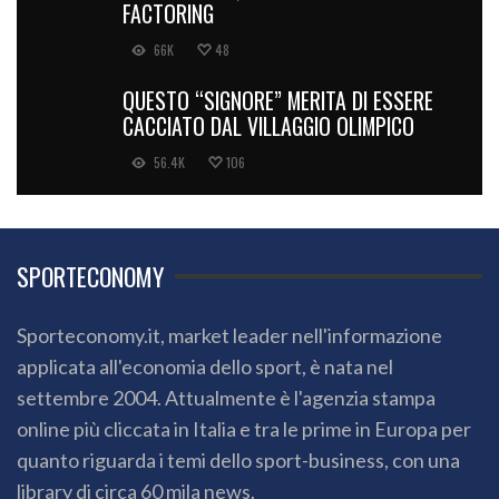
FACTORING
66K
48
QUESTO “SIGNORE” MERITA DI ESSERE
CACCIATO DAL VILLAGGIO OLIMPICO
56.4K
106
SPORTECONOMY
Sporteconomy.it, market leader nell'informazione
applicata all'economia dello sport, è nata nel
settembre 2004. Attualmente è l'agenzia stampa
online più cliccata in Italia e tra le prime in Europa per
quanto riguarda i temi dello sport-business, con una
library di circa 60 mila news.