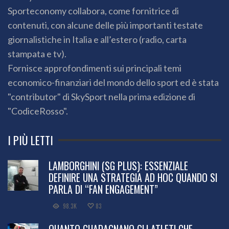
Sporteconomy collabora, come fornitrice di
contenuti, con alcune delle più importanti testate
giornalistiche in Italia e all’estero (radio, carta
stampata e tv).
Fornisce approfondimenti sui principali temi
economico-finanziari del mondo dello sport ed è stata
"contributor" di SkySport nella prima edizione di
"CodiceRosso".
I PIÙ LETTI
LAMBORGHINI (SG PLUS): ESSENZIALE
DEFINIRE UNA STRATEGIA AD HOC QUANDO SI
PARLA DI “FAN ENGAGEMENT”
98.3K
83
QUANTO GUADAGNANO GLI ATLETI CHE