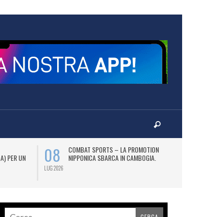
08
12
COMBAT SPORTS – LA PROMOTION
L
 A) PER UN
NIPPONICA SBARCA IN CAMBOGIA.
(2
AS
LUG 2026
LUG 2026