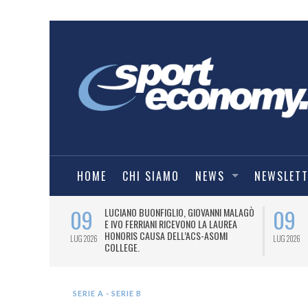
HOME
CHI SIAMO
NEWS
NEWSLET
09
09
PRESTI LA
LUCIANO BUONFIGLIO, GIOVANNI MALAGÒ
ELL’ASOMI
E IVO FERRIANI RICEVONO LA LAUREA
HONORIS CAUSA DELL’ACS-ASOMI
LUG 2026
LUG 2026
COLLEGE.
SERIE A - SERIE B