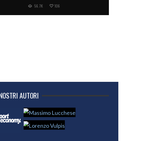
56.7K
106
 NOSTRI AUTORI