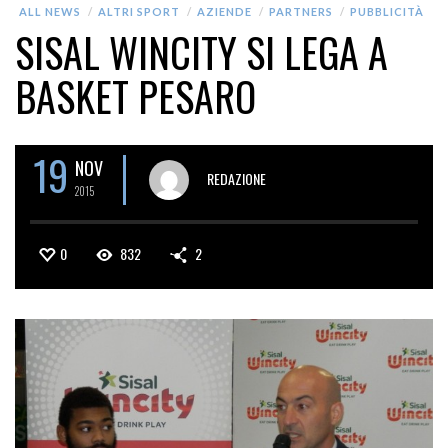
ALL NEWS
ALTRI SPORT
AZIENDE
PARTNERS
PUBBLICITÀ
SISAL WINCITY SI LEGA A
BASKET PESARO
19
NOV
REDAZIONE
2015
0
832
2