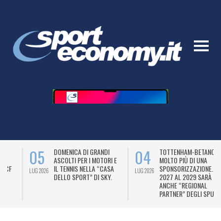
05
04
DOMENICA DI GRANDI
TOTTENHAM-BETANO,
ASCOLTI PER I MOTORI E
MOLTO PIÙ DI UNA
IL TENNIS NELLA “CASA
SPONSORIZZAZIONE. DAL
LUG 2026
LUG 2026
L
DELLO SPORT” DI SKY.
2027 AL 2029 SARÀ
ANCHE “REGIONAL
PARTNER” DEGLI SPURS.