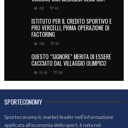
81K
40
ISTITUTO PER IL CREDITO SPORTIVO E
PRO VERCELLI, PRIMA OPERAZIONE DI
FACTORING
66K
48
QUESTO “SIGNORE” MERITA DI ESSERE
CACCIATO DAL VILLAGGIO OLIMPICO
56.4K
106
SPORTECONOMY
Sporteconomy.it, market leader nell'informazione
applicata all'economia dello sport, è nata nel