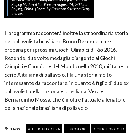
World Athletics Championships Beijing 2015 at
Beijing National Stadium on August 24, 2015 in
Beijing, China. (Photo by Cameron Spencer/Getty
Images)
Il programma racconterà inoltre la straordinaria storia
del pallavolista brasiliano Bruno Rezende, che si
prepara per i prossimi Giochi Olimpici di Rio 2016.
Rezende, due volte medaglia d’argento ai Giochi
Olimpici e Campione del Mondo nella 2010, milita nella
Serie A italiana di pallavolo. Ha una storia molto
interessante da raccontare, in quanto è figlio di due ex
pallavolisti della nazionale brasiliana, Vera e
Bernardinho Mossa, che è inoltre l’attuale allenatore
della nazionale brasiliana di pallavolo.
TAGS:
ATLETICA LEGGERA
EUROSPORT
GOING FOR GOLD