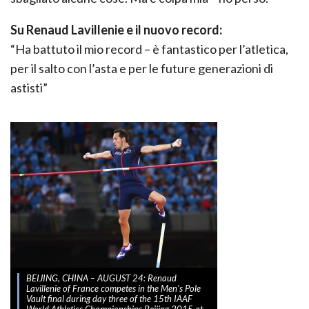
Su Renaud Lavillenie e il nuovo record:
“Ha battuto il mio record – è fantastico per l’atletica,
per il salto con l’asta e per le future generazioni di
astisti”
BEIJING, CHINA – AUGUST 24: Renaud
Lavillenie of France competes in the Men’s Pole
Vault final during day three of the 15th IAAF