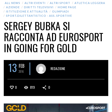
ALL NEWS
ALTRI EVENTI
ALTRI SPORT
ATLETICA LEGGERA
AZIENDE
DIRITTI TELEVISIVI
HOME PAGE
ISTITUZIONE E ATTUALITÀ
OLIMPIADI
SPORT.DILETTANTISTICO - ASS. SPORTIVE
SERGEY BUBKA SI
RACCONTA AD EUROSPORT
IN GOING FOR GOLD
13
FEB
REDAZIONE
2016
0
819
0