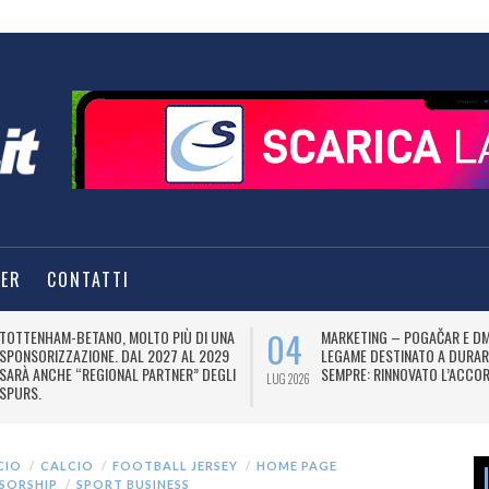
TER
CONTATTI
04
TOTTENHAM-BETANO, MOLTO PIÙ DI UNA
MARKETING – POGAČAR E DM
SPONSORIZZAZIONE. DAL 2027 AL 2029
LEGAME DESTINATO A DURAR
SARÀ ANCHE “REGIONAL PARTNER” DEGLI
SEMPRE: RINNOVATO L’ACCOR
LUG 2026
SPURS.
CIO
CALCIO
FOOTBALL JERSEY
HOME PAGE
SORSHIP
SPORT BUSINESS