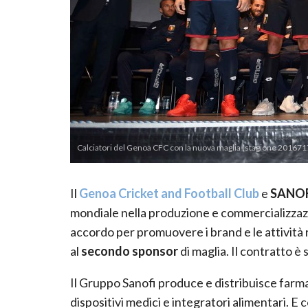
Calciatori del Genoa CFC con la nuova maglia (stagione 2016717) 
Il
Genoa Cricket and Football Club
e
SANOF
mondiale nella produzione e commercializzaz
accordo per promuovere i brand e le attività ri
al
secondo sponsor
di maglia. Il contratto è
Il Gruppo Sanofi produce e distribuisce farma
dispositivi medici e integratori alimentari. E c