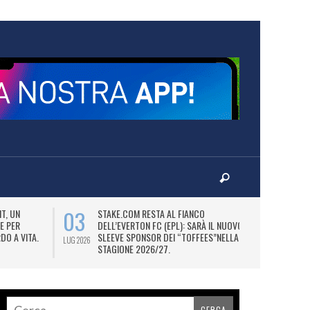
03
06
T, UN
STAKE.COM RESTA AL FIANCO
M
E PER
DELL’EVERTON FC (EPL): SARÀ IL NUOVO
P
DO A VITA.
SLEEVE SPONSOR DEI “TOFFEES”NELLA
“
LUG 2026
LUG 2026
STAGIONE 2026/27.