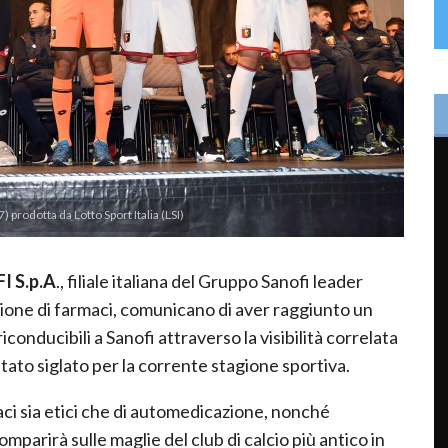
prodotta da Lotto Sport Italia (LSI)
I S.p.A
., filiale italiana del Gruppo Sanofi leader
ione di farmaci, comunicano di aver raggiunto un
conducibili a Sanofi attraverso la visibilità correlata
 stato siglato per la corrente stagione sportiva.
ci sia etici che di automedicazione, nonché
omparirà sulle maglie del club di calcio più antico in