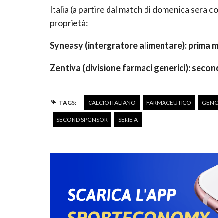
Italia (a partire dal match di domenica sera co
proprietà:
Syneasy (intergratore alimentare): prima m
Zentiva (divisione farmaci generici): secon
TAGS:
CALCIO ITALIANO
FARMACEUTICO
GENO
SECOND SPONSOR
SERIE A