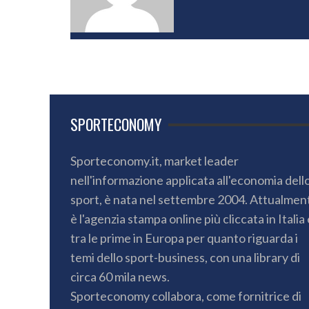
SPORTECONOMY
Sporteconomy.it, market leader
nell'informazione applicata all'economia dell
sport, è nata nel settembre 2004. Attualmen
è l'agenzia stampa online più cliccata in Italia 
tra le prime in Europa per quanto riguarda i
temi dello sport-business, con una library di
circa 60 mila news.
Sporteconomy collabora, come fornitrice di