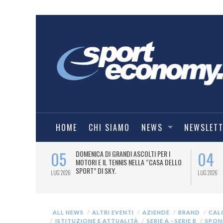
HOME
CHI SIAMO
NEWS
NEWSLET
05
04
A UNA MAGLIA-
DOMENICA DI GRANDI ASCOLTI PER I
IORENTINA
MOTORI E IL TENNIS NELLA “CASA DELLO
SPORT” DI SKY.
LUG 2026
LUG 2026
ALL NEWS
ALTRI EVENTI
AZIENDE
BRAND
CAL
ISTITUZIONE E ATTUALITÀ
SERIE A - SERIE B
SPON