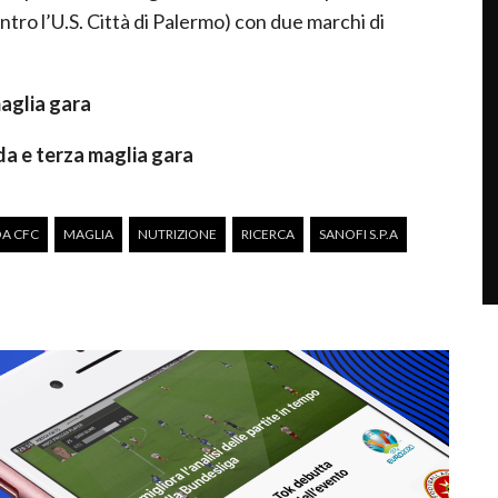
ntro l’U.S. Città di Palermo) con due marchi di
aglia gara
da e terza maglia gara
A CFC
MAGLIA
NUTRIZIONE
RICERCA
SANOFI S.P.A