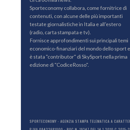
Sporteconomy collabora, come fornitrice di
contenuti, con alcune delle più importanti
testate giornalistiche in Italia e all’estero
(radio, carta stampata e tv).
Fornisce approfondimenti sui principali temi
economico-finanziari del mondo dello sport 
è stata "contributor" di SkySport nella prima
edizione di "CodiceRosso".
SPORTECONOMY - AGENZIA STAMPA TELEMATICA A CARATTERE
P.IVA 08422681000 - ROC N. 19347 DEL 14.1.2010 C 2015-