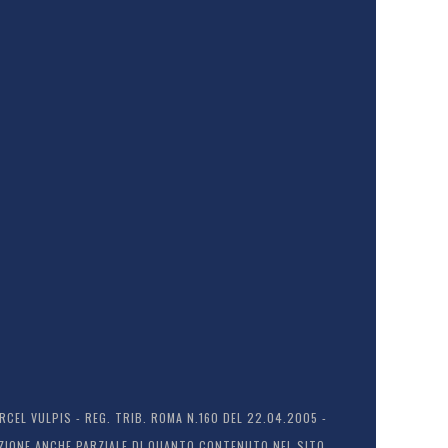
EL VULPIS - REG. TRIB. ROMA N.160 DEL 22.04.2005 -
ODUZIONE ANCHE PARZIALE DI QUANTO CONTENUTO NEL SITO.