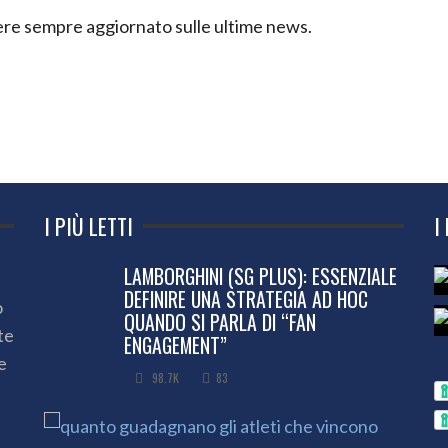
ssere sempre aggiornato sulle ultime news.
I PIÙ LETTI
I
LAMBORGHINI (SG PLUS): ESSENZIALE
DEFINIRE UNA STRATEGIA AD HOC
o
QUANDO SI PARLA DI “FAN
te
ENGAGEMENT”
e
98.7K
83