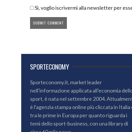
Sì, voglio iscrivermi alla newsletter per e
SPORTECONOMY
Sporteconomy.it, market leader
nell'informazione applicata all'economia dell
sport, è nata nel settembre 2004. Attualmen
è l'agenzia stampa online più cliccata in Italia 
tra le prime in Europa per quanto riguarda i
temi dello sport-business, con una library di
circa 60 mila news.