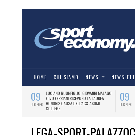
HOME
CHI SIAMO
NEWS
NEWSLET
09
09
PRESTI LA
LUCIANO BUONFIGLIO, GIOVANNI MALAGÒ
ELL’ASOMI
E IVO FERRIANI RICEVONO LA LAUREA
HONORIS CAUSA DELL’ACS-ASOMI
LUG 2026
LUG 2026
COLLEGE.
LEGA-SPORT-PALAZZOC