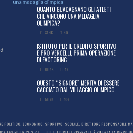
QUANTO GUADAGNANO GLI ATLETI
CHE VINCONO UNA MEDAGLIA
OLIMPICA?
81.4K
40
ISTITUTO PER IL CREDITO SPORTIVO
ed
E PRO VERCELLI, PRIMA OPERAZIONE
DI FACTORING
66.4K
48
QUESTO “SIGNORE” MERITA DI ESSERE
CACCIATO DAL VILLAGGIO OLIMPICO
56.7K
106
 POLITICO, ECONOMICO, SPORTIVO, SOCIALE. DIRETTORE RESPONSABILE MARC
2019 L&V EDITRICE S.R.L. - TUTTI I DIRITTI RISERVATI. È VIETATA LA RIPR