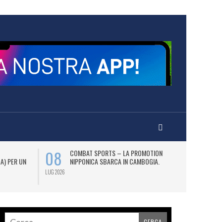
08
12
COMBAT SPORTS – LA PROMOTION
L
 A) PER UN
NIPPONICA SBARCA IN CAMBOGIA.
(2
AS
LUG 2026
LUG 2026