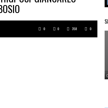
BOSIO
S
0
0
358
0