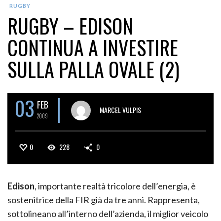
RUGBY
RUGBY – EDISON
CONTINUA A INVESTIRE
SULLA PALLA OVALE (2)
03
FEB
MARCEL VULPIS
2009
0
228
0
Edison
, importante realtà tricolore dell’energia, è
sostenitrice della FIR già da tre anni. Rappresenta,
sottolineano all’interno dell’azienda, il miglior veicolo