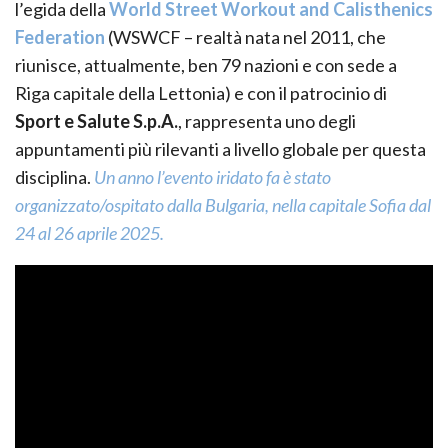
l’egida della
World Street Workout and Calisthenics
Federation
(WSWCF – realtà nata nel 2011, che
riunisce, attualmente, ben 79 nazioni e con sede a
Riga capitale della Lettonia) e con il patrocinio di
Sport e Salute S.p.A.
, rappresenta uno degli
appuntamenti più rilevanti a livello globale per questa
disciplina.
Un anno l’evento iridato fa è stato
organizzato/ospitato dalla Bulgaria, nella capitale Sofia dal
24 al 26 aprile 2025.