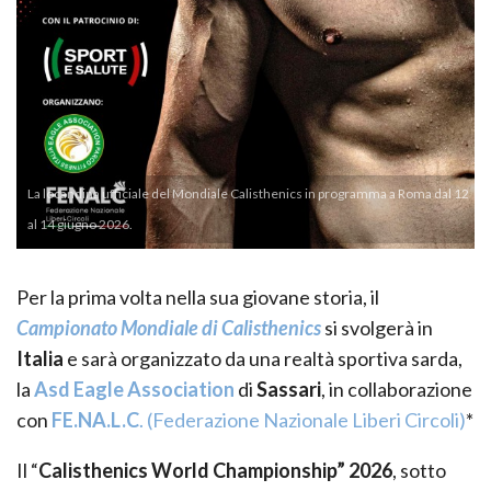
La locandina ufficiale del Mondiale Calisthenics in programma a Roma dal 12
al 14 giugno 2026.
Per la prima volta nella sua giovane storia, il
Campionato Mondiale di Calisthenics
si svolgerà in
Italia
e sarà organizzato da una realtà sportiva sarda,
la
Asd Eagle Association
di
Sassari
, in collaborazione
con
FE.NA.L.C
. (Federazione Nazionale Liberi Circoli)
*
Il “
Calisthenics World Championship” 2026
, sotto