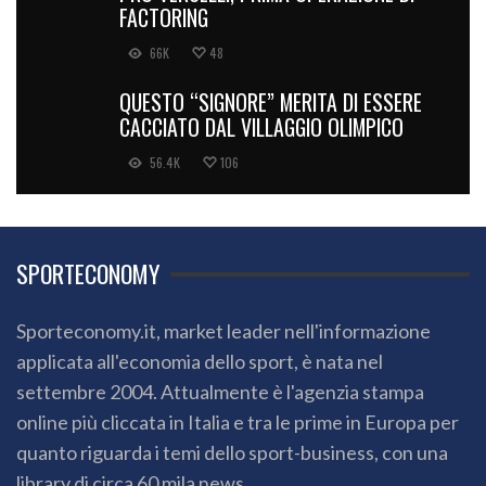
FACTORING
66K
48
QUESTO “SIGNORE” MERITA DI ESSERE
CACCIATO DAL VILLAGGIO OLIMPICO
56.4K
106
SPORTECONOMY
Sporteconomy.it, market leader nell'informazione
applicata all'economia dello sport, è nata nel
settembre 2004. Attualmente è l'agenzia stampa
online più cliccata in Italia e tra le prime in Europa per
quanto riguarda i temi dello sport-business, con una
library di circa 60 mila news.