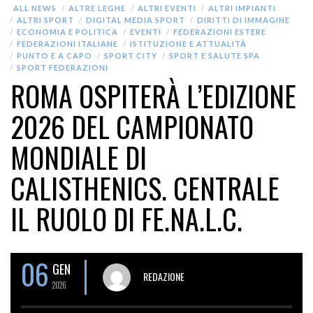
ALL NEWS
ALTRE LEGHE
ALTRI EVENTI
ALTRI IMPIANTI
ALTRI SPORT
DIGITAL MEDIA SPORT
DIRITTI DI IMMAGINE
ECONOMIA E POLITICA
EVENTI
FEDERAZIONI ESTERE
FEDERAZIONI ITALIANE
ISTITUZIONE E ATTUALITÀ
PUNTO E A CAPO
SPORT CITY
SPORT E SALUTE SPA
SPORT FEDERAZIONI
ROMA OSPITERÀ L’EDIZIONE
2026 DEL CAMPIONATO
MONDIALE DI
CALISTHENICS. CENTRALE
IL RUOLO DI FE.NA.L.C.
06
GEN
REDAZIONE
2026