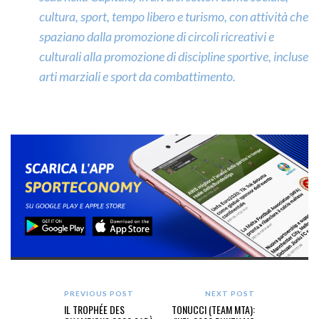
cultura, sport, tempo libero e turismo, con attività che
spaziano dalla promozione di circoli ricreativi e
culturali alla promozione di discipline sportive, incluse
arti marziali e sport da combattimento.
PREVIOUS POST
NEXT POST
IL TROPHÉE DES
TONUCCI (TEAM MTA):