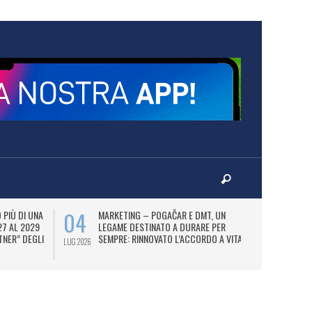
04
07
PIÙ DI UNA
MARKETING – POGAČAR E DMT, UN
AD
27 AL 2029
LEGAME DESTINATO A DURARE PER
UT
TNER” DEGLI
SEMPRE: RINNOVATO L’ACCORDO A VITA.
FI
LUG 2026
LUG 2026
N