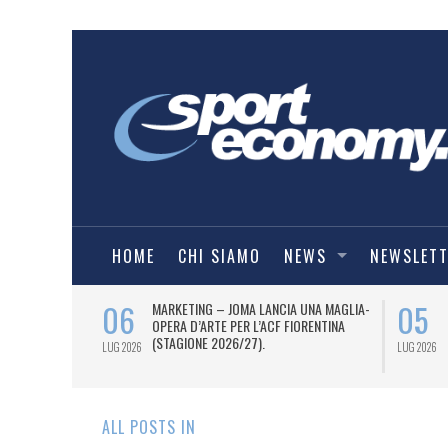
HOME
CHI SIAMO
NEWS
NEWSLET
06
05
 AL 12 LUGLIO
MARKETING – JOMA LANCIA UNA MAGLIA-
TI OTTO
OPERA D’ARTE PER L’ACF FIORENTINA
 I DUE PASS
(STAGIONE 2026/27).
LUG 2026
LUG 2026
ALL POSTS IN