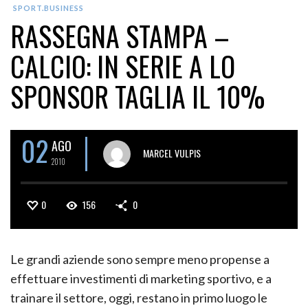
SPORT.BUSINESS
RASSEGNA STAMPA –
CALCIO: IN SERIE A LO
SPONSOR TAGLIA IL 10%
02
AGO
MARCEL VULPIS
2010
0
156
0
Le grandi aziende sono sempre meno propense a
effettuare investimenti di marketing sportivo, e a
trainare il settore, oggi, restano in primo luogo le