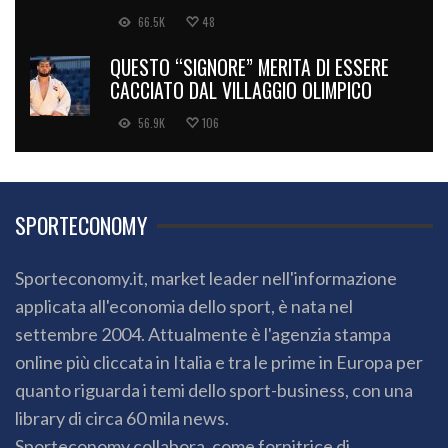
66.5K
48
QUESTO “SIGNORE” MERITA DI ESSERE
CACCIATO DAL VILLAGGIO OLIMPICO
56.9K
106
SPORTECONOMY
Sporteconomy.it, market leader nell'informazione
applicata all'economia dello sport, è nata nel
settembre 2004. Attualmente è l'agenzia stampa
online più cliccata in Italia e tra le prime in Europa per
quanto riguarda i temi dello sport-business, con una
library di circa 60 mila news.
Sporteconomy collabora, come fornitrice di