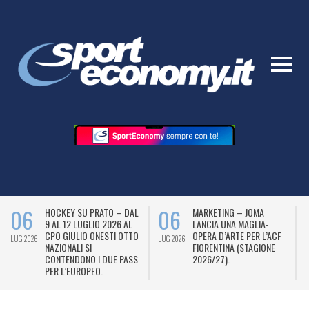
06
06
HOCKEY SU PRATO – DAL
MARKETING – JOMA
9 AL 12 LUGLIO 2026 AL
LANCIA UNA MAGLIA-
CPO GIULIO ONESTI OTTO
OPERA D’ARTE PER L’ACF
LUG 2026
LUG 2026
L
NAZIONALI SI
FIORENTINA (STAGIONE
CONTENDONO I DUE PASS
2026/27).
PER L’EUROPEO.