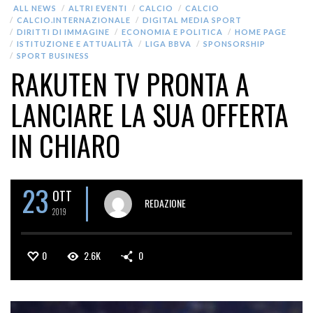
ALL NEWS
ALTRI EVENTI
CALCIO
CALCIO
CALCIO.INTERNAZIONALE
DIGITAL MEDIA SPORT
DIRITTI DI IMMAGINE
ECONOMIA E POLITICA
HOME PAGE
ISTITUZIONE E ATTUALITÀ
LIGA BBVA
SPONSORSHIP
SPORT BUSINESS
RAKUTEN TV PRONTA A
LANCIARE LA SUA OFFERTA
IN CHIARO
23
OTT
REDAZIONE
2019
0
2.6K
0