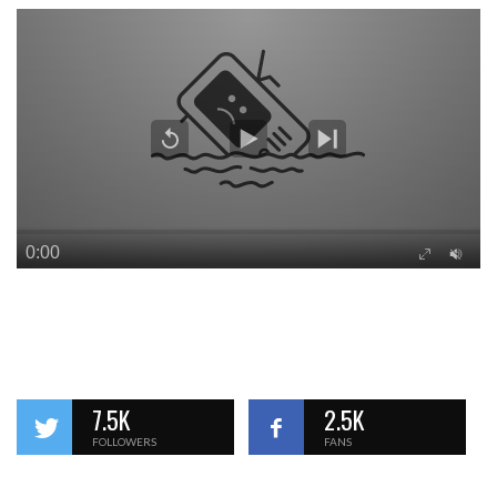
7.5K
2.5K
FOLLOWERS
FANS