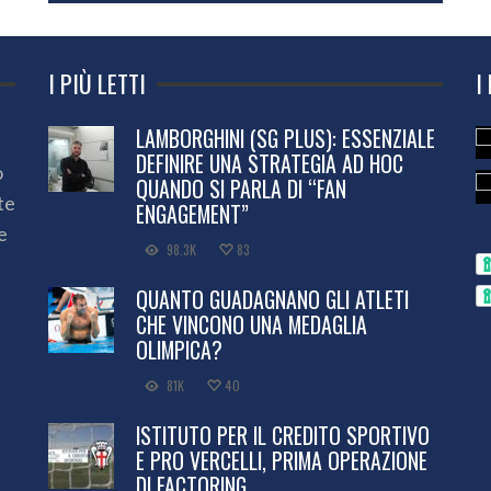
I PIÙ LETTI
I
LAMBORGHINI (SG PLUS): ESSENZIALE
DEFINIRE UNA STRATEGIA AD HOC
o
QUANDO SI PARLA DI “FAN
te
ENGAGEMENT”
e
98.3K
83
QUANTO GUADAGNANO GLI ATLETI
CHE VINCONO UNA MEDAGLIA
OLIMPICA?
81K
40
ISTITUTO PER IL CREDITO SPORTIVO
E PRO VERCELLI, PRIMA OPERAZIONE
DI FACTORING