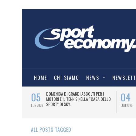
HOME
CHI SIAMO
NEWS
NEWSLET
05
04
A UNA MAGLIA-
DOMENICA DI GRANDI ASCOLTI PER I
IORENTINA
MOTORI E IL TENNIS NELLA “CASA DELLO
SPORT” DI SKY.
LUG 2026
LUG 2026
ALL POSTS TAGGED