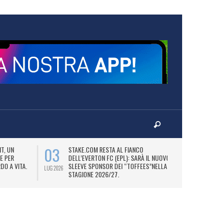
03
06
T, UN
STAKE.COM RESTA AL FIANCO
M
E PER
DELL’EVERTON FC (EPL): SARÀ IL NUOVO
P
DO A VITA.
SLEEVE SPONSOR DEI “TOFFEES”NELLA
“
LUG 2026
LUG 2026
STAGIONE 2026/27.