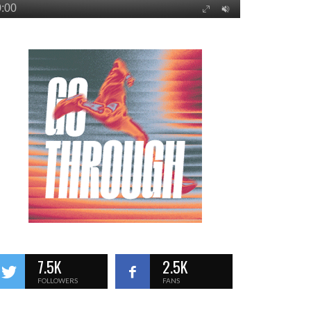
7.5K
2.5K
FOLLOWERS
FANS