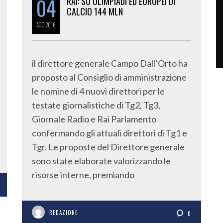
04
RAI: SU OLIMPIADI ED EUROPEI DI
CALCIO 144 MLN
AGO
2016
il direttore generale Campo Dall’Orto ha
proposto al Consiglio di amministrazione
le nomine di 4 nuovi direttori per le
testate giornalistiche di Tg2, Tg3,
Giornale Radio e Rai Parlamento
confermando gli attuali direttori di Tg1 e
Tgr. Le proposte del Direttore generale
sono state elaborate valorizzando le
risorse interne, premiando
REDAZIONE
0