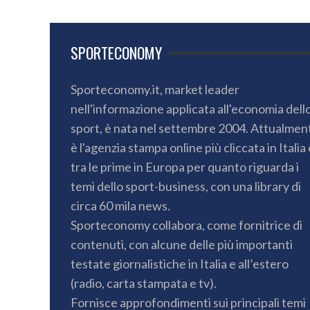
SPORTECONOMY
Sporteconomy.it, market leader
nell'informazione applicata all'economia dell
sport, è nata nel settembre 2004. Attualmen
è l'agenzia stampa online più cliccata in Italia 
tra le prime in Europa per quanto riguarda i
temi dello sport-business, con una library di
circa 60 mila news.
Sporteconomy collabora, come fornitrice di
contenuti, con alcune delle più importanti
testate giornalistiche in Italia e all’estero
(radio, carta stampata e tv).
Fornisce approfondimenti sui principali temi