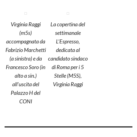
Virginia Raggi
La copertina del
(m5s)
settimanale
accompagnata da
L’Espresso,
Fabrizio Marchetti
dedicata al
(a sinistra) e da
candidato sindaco
Francesco Soro (in
di Roma per i 5
alto a sin.)
Stelle (M5S),
all’uscita del
Virginia Raggi
Palazzo H del
CONI