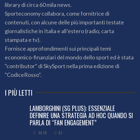
library di circa 60 mila news.
Sporteconomy collabora, come fornitrice di
contenuti, con alcune delle più importanti testate
giornalistiche in Italia e all’estero (radio, carta
stampata e tv).
Fornisce approfondimenti sui principali temi
economico-finanziari del mondo dello sport ed è stata
"contributor" di SkySport nella prima edizione di
"CodiceRosso".
I PIÙ LETTI
LAMBORGHINI (SG PLUS): ESSENZIALE
DEFINIRE UNA STRATEGIA AD HOC QUANDO SI
PARLA DI “FAN ENGAGEMENT”
98.5K
83