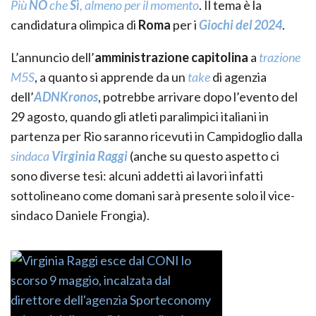
Più
NO
che
Sì
, almeno per il momento
. Il tema è la
candidatura olimpica di
Roma
per i
Giochi del 2024
.
L’annuncio dell’
amministrazione capitolina
a
trazione
M5S
, a quanto si apprende da un
take
di agenzia
dell’
ADNKronos
, potrebbe arrivare dopo l’evento del
29 agosto, quando gli atleti paralimpici italiani in
partenza per Rio saranno ricevuti in Campidoglio dalla
sindaca
Virginia Raggi
(anche su questo aspetto ci
sono diverse tesi: alcuni addetti ai lavori infatti
sottolineano come domani sarà presente solo il vice-
sindaco Daniele Frongia).