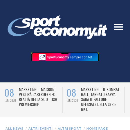
08
08
MARKETING – MACRON
MARKETING – IL KOMBAT
VESTIRÀ L’ABERDEEN FC,
BALL, TARGATO KAPPA,
REALTÀ DELLA SCOTTISH
SARÀ IL PALLONE
LUG 2026
LUG 2026
L
PREMIERSHIP.
UFFICIALE DELLA SERIE
BKT.
ALL NEWS
ALTRI EVENTI
ALTRI SPORT
HOME PAGE