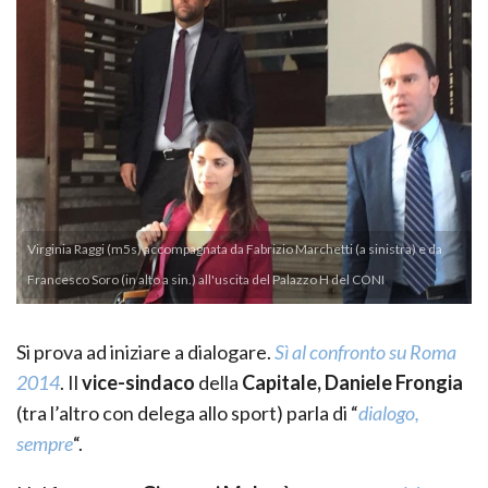
Virginia Raggi (m5s) accompagnata da Fabrizio Marchetti (a sinistra) e da
Francesco Soro (in alto a sin.) all'uscita del Palazzo H del CONI
Si prova ad iniziare a dialogare.
Sì al confronto su Roma
2014
. Il
vice-sindaco
della
Capitale,
Daniele Frongia
(tra l’altro con delega allo sport) parla di “
dialogo,
sempre
“.