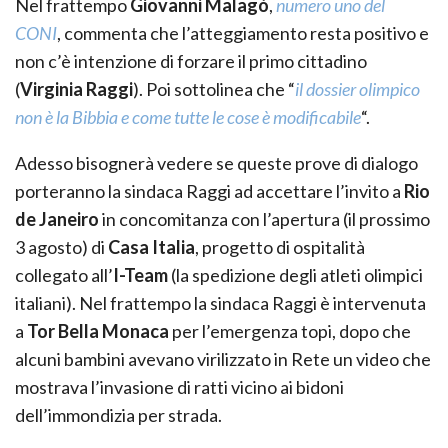
Nel frattempo
Giovanni Malagò
,
numero uno del
CONI
, commenta che l’atteggiamento resta positivo e
non c’è intenzione di forzare il primo cittadino
(
Virginia Raggi
). Poi sottolinea che “
il dossier olimpico
non è la Bibbia e come tutte le cose è modificabile
“.
Adesso bisognerà vedere se queste prove di dialogo
porteranno la sindaca Raggi ad accettare l’invito a
Rio
de Janeiro
in concomitanza con l’apertura (il prossimo
3 agosto) di
Casa Italia
, progetto di ospitalità
collegato all’
I-Team
(la spedizione degli atleti olimpici
italiani). Nel frattempo la sindaca Raggi è intervenuta
a
Tor Bella Monaca
per l’emergenza topi, dopo che
alcuni bambini avevano virilizzato in Rete un video che
mostrava l’invasione di ratti vicino ai bidoni
dell’immondizia per strada.