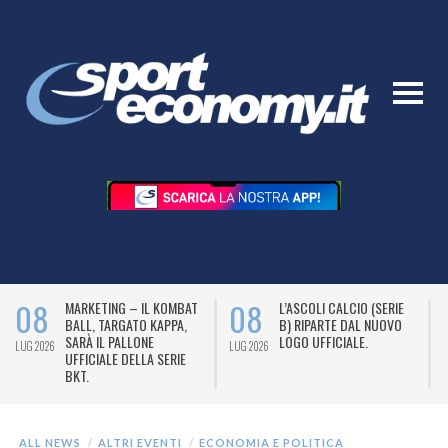
08
08
MARKETING – IL KOMBAT
L’ASCOLI CALCIO (SERIE
BALL, TARGATO KAPPA,
B) RIPARTE DAL NUOVO
SARÀ IL PALLONE
LOGO UFFICIALE.
LUG 2026
LUG 2026
L
UFFICIALE DELLA SERIE
BKT.
ALL NEWS
ALTRI EVENTI
ECONOMIA E POLITICA