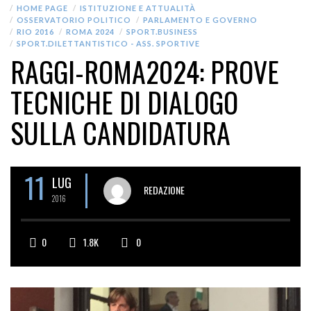
HOME PAGE
ISTITUZIONE E ATTUALITÀ
OSSERVATORIO POLITICO
PARLAMENTO E GOVERNO
RIO 2016
ROMA 2024
SPORT.BUSINESS
SPORT.DILETTANTISTICO - ASS. SPORTIVE
RAGGI-ROMA2024: PROVE
TECNICHE DI DIALOGO
SULLA CANDIDATURA
11
LUG
REDAZIONE
2016
0
1.8K
0