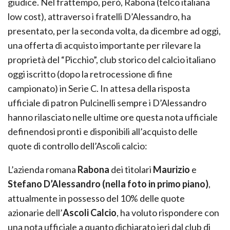
giudice. Nel frattempo, però, Rabona (telco italiana
low cost), attraverso i fratelli D’Alessandro, ha
presentato, per la seconda volta, da dicembre ad oggi,
una offerta di acquisto importante per rilevare la
proprietà del “Picchio”, club storico del calcio italiano
oggi iscritto (dopo la retrocessione di fine
campionato) in Serie C. In attesa della risposta
ufficiale di patron Pulcinelli sempre i D’Alessandro
hanno rilasciato nelle ultime ore questa nota ufficiale
definendosi pronti e disponibili all’acquisto delle
quote di controllo dell’Ascoli calcio:
L’azienda romana
Rabona
dei titolari
Maurizio
e
Stefano D’Alessandro (nella foto in primo piano)
,
attualmente in possesso del 10% delle quote
azionarie dell’
Ascoli Calcio
, ha voluto rispondere con
una nota ufficiale a quanto dichiarato ieri dal club di