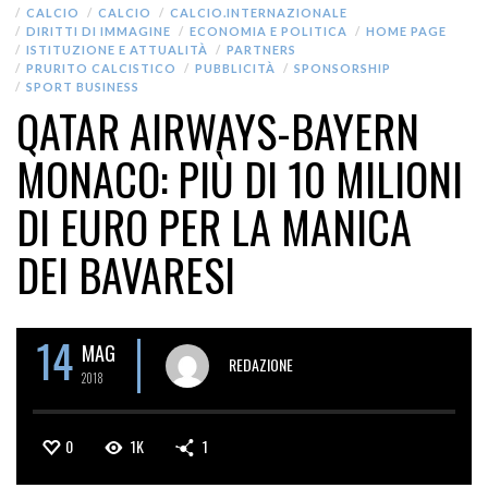
CALCIO
CALCIO
CALCIO.INTERNAZIONALE
DIRITTI DI IMMAGINE
ECONOMIA E POLITICA
HOME PAGE
ISTITUZIONE E ATTUALITÀ
PARTNERS
PRURITO CALCISTICO
PUBBLICITÀ
SPONSORSHIP
SPORT BUSINESS
QATAR AIRWAYS-BAYERN
MONACO: PIÙ DI 10 MILIONI
DI EURO PER LA MANICA
DEI BAVARESI
14
MAG
REDAZIONE
2018
0
1K
1