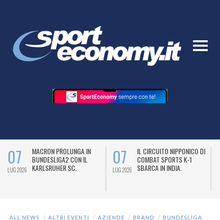
07
07
MACRON PROLUNGA IN
IL CIRCUITO NIPPONICO DI
BUNDESLIGA2 CON IL
COMBAT SPORTS K-1
KARLSRUHER SC.
SBARCA IN INDIA.
LUG 2026
LUG 2026
L
ALL NEWS
ALTRI EVENTI
AZIENDE
BRAND
BUNDESLIGA