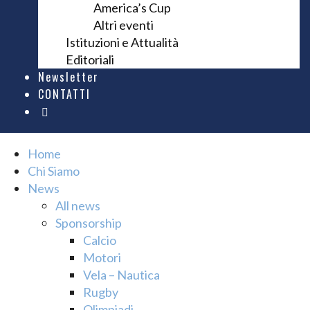
America’s Cup
Altri eventi
Istituzioni e Attualità
Editoriali
Newsletter
CONTATTI
Home
Chi Siamo
News
All news
Sponsorship
Calcio
Motori
Vela – Nautica
Rugby
Olimpiadi