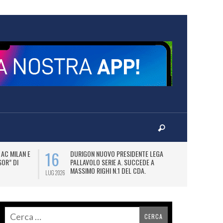
16
17
AC MILAN E
DURIGON NUOVO PRESIDENTE LEGA
P
SOR” DI
PALLAVOLO SERIE A. SUCCEDE A
PA
MASSIMO RIGHI N.1 DEL CDA.
LUG 2026
LUG 2026