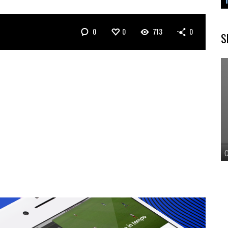
0
0
713
0
S