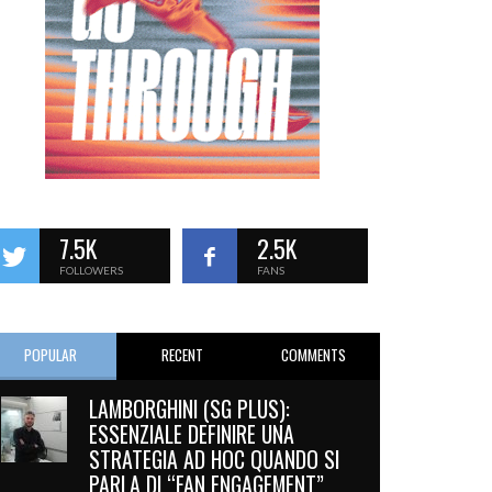
7.5K
2.5K
FOLLOWERS
FANS
POPULAR
RECENT
COMMENTS
LAMBORGHINI (SG PLUS):
ESSENZIALE DEFINIRE UNA
STRATEGIA AD HOC QUANDO SI
PARLA DI “FAN ENGAGEMENT”