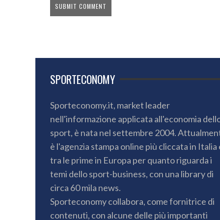
SPORTECONOMY
Sporteconomy.it, market leader
nell'informazione applicata all'economia dell
sport, è nata nel settembre 2004. Attualmen
è l'agenzia stampa online più cliccata in Italia 
tra le prime in Europa per quanto riguarda i
temi dello sport-business, con una library di
circa 60 mila news.
Sporteconomy collabora, come fornitrice di
contenuti, con alcune delle più importanti