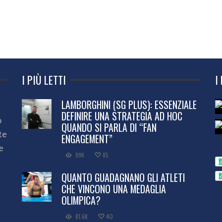
I PIÙ LETTI
I
LAMBORGHINI (SG PLUS): ESSENZIALE
DEFINIRE UNA STRATEGIA AD HOC
o
QUANDO SI PARLA DI “FAN
te
ENGAGEMENT”
e
99K
85
QUANTO GUADAGNANO GLI ATLETI
CHE VINCONO UNA MEDAGLIA
OLIMPICA?
81.6K
40