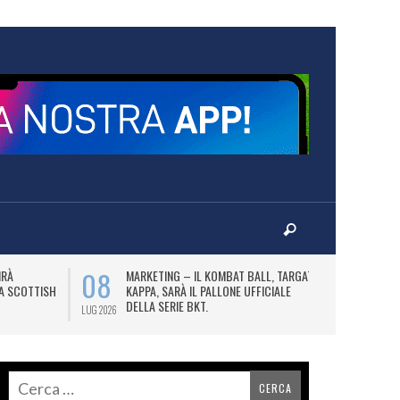
08
10
IRÀ
MARKETING – IL KOMBAT BALL, TARGATO
F
LA SCOTTISH
KAPPA, SARÀ IL PALLONE UFFICIALE
A
DELLA SERIE BKT.
LUG 2026
LUG 2026