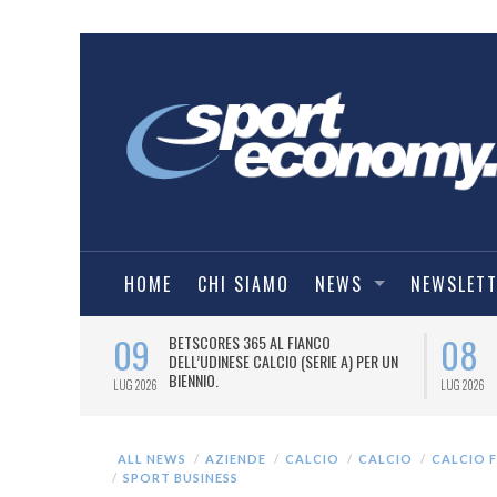
HOME
CHI SIAMO
NEWS
NEWSLET
09
08
 NUOVA AWAY
BETSCORES 365 AL FIANCO
DELL’UDINESE CALCIO (SERIE A) PER UN
BIENNIO.
LUG 2026
LUG 2026
ALL NEWS
AZIENDE
CALCIO
CALCIO
CALCIO 
SPORT BUSINESS