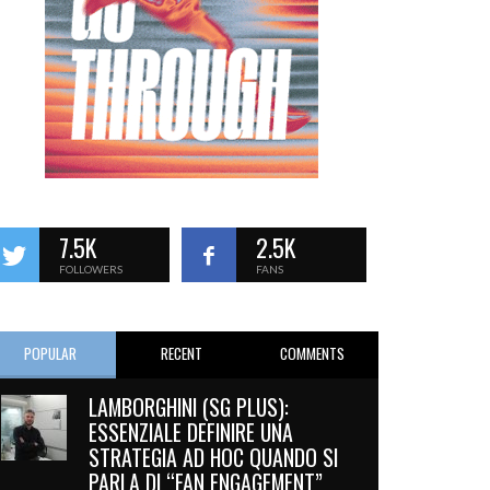
7.5K
2.5K
FOLLOWERS
FANS
POPULAR
RECENT
COMMENTS
LAMBORGHINI (SG PLUS):
ESSENZIALE DEFINIRE UNA
STRATEGIA AD HOC QUANDO SI
PARLA DI “FAN ENGAGEMENT”