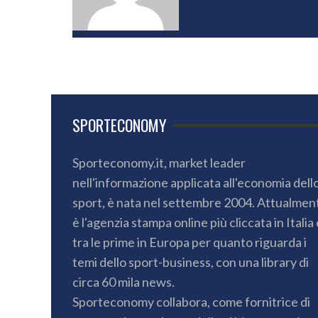
SPORTECONOMY
Sporteconomy.it, market leader
nell'informazione applicata all'economia dell
sport, è nata nel settembre 2004. Attualmen
è l'agenzia stampa online più cliccata in Italia 
tra le prime in Europa per quanto riguarda i
temi dello sport-business, con una library di
circa 60 mila news.
Sporteconomy collabora, come fornitrice di