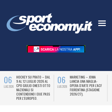
06
06
HOCKEY SU PRATO – DAL
MARKETING – JOMA
9 AL 12 LUGLIO 2026 AL
LANCIA UNA MAGLIA-
CPO GIULIO ONESTI OTTO
OPERA D’ARTE PER L’ACF
LUG 2026
LUG 2026
L
NAZIONALI SI
FIORENTINA (STAGIONE
CONTENDONO I DUE PASS
2026/27).
PER L’EUROPEO.