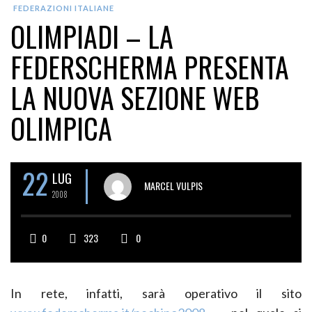
FEDERAZIONI ITALIANE
OLIMPIADI – LA
FEDERSCHERMA PRESENTA
LA NUOVA SEZIONE WEB
OLIMPICA
22
LUG
MARCEL VULPIS
2008
0
323
0
In rete, infatti, sarà operativo il sito