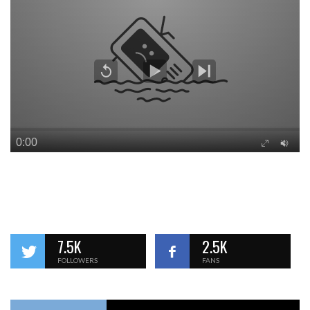
7.5K
2.5K
FOLLOWERS
FANS