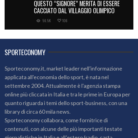
QUESTO “SIGNORE” MERITA DI ESSERE
CACCIATO DAL VILLAGGIO OLIMPICO
56.5K
106
SPORTECONOMY
Sporteconomy.it, market leader nell'informazione
applicata all'economia dello sport, è nata nel
settembre 2004. Attualmente è l'agenzia stampa
online più cliccata in Italia e tra le prime in Europa per
quanto riguarda i temi dello sport-business, con una
library di circa 60 mila news.
Sporteconomy collabora, come fornitrice di
contenuti, con alcune delle più importanti testate
giornalistiche in Italia e all’estero (radio, carta