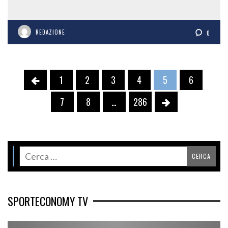
REDAZIONE
0
1
2
3
4
5
6
7
8
…
286
SPORTECONOMY TV