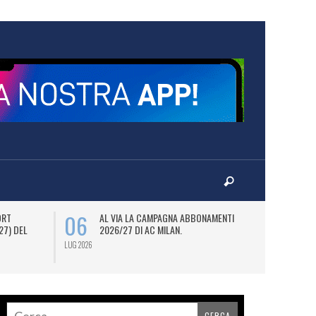
06
08
ORT
AL VIA LA CAMPAGNA ABBONAMENTI
M
27) DEL
2026/27 DI AC MILAN.
D
JO
LUG 2026
LUG 2026