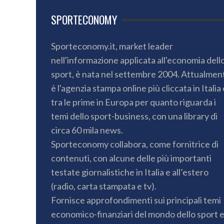
SPORTECONOMY
Sporteconomy.it, market leader
nell'informazione applicata all'economia dell
sport, è nata nel settembre 2004. Attualmen
è l'agenzia stampa online più cliccata in Italia 
tra le prime in Europa per quanto riguarda i
temi dello sport-business, con una library di
circa 60 mila news.
Sporteconomy collabora, come fornitrice di
contenuti, con alcune delle più importanti
testate giornalistiche in Italia e all’estero
(radio, carta stampata e tv).
Fornisce approfondimenti sui principali temi
economico-finanziari del mondo dello sport 