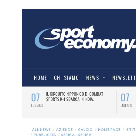
HOME
CHI SIAMO
NEWS
NEWSLET
07
07
NDESLIGA2
IL CIRCUITO NIPPONICO DI COMBAT
SPORTS K-1 SBARCA IN INDIA.
LUG 2026
LUG 2026
ALL NEWS
AZIENDE
CALCIO
HOME PAGE
ISTI
PUBBLICITÀ
SERIE A - SERIE B