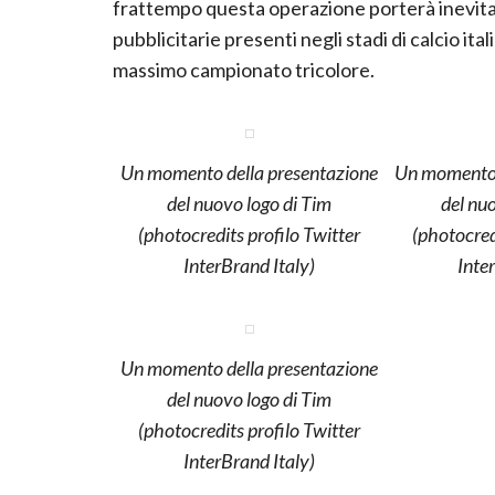
frattempo questa operazione porterà inevitab
pubblicitarie presenti negli stadi di calcio ita
massimo campionato tricolore.
Un momento della presentazione
Un momento 
del nuovo logo di Tim
del nu
(photocredits profilo Twitter
(photocred
InterBrand Italy)
Inte
Un momento della presentazione
del nuovo logo di Tim
(photocredits profilo Twitter
InterBrand Italy)