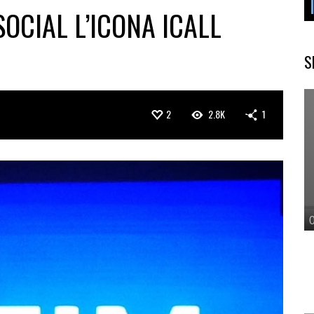
SOCIAL L’ICONA ICALL
S
2
2.8K
1