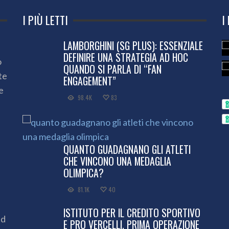
I PIÙ LETTI
I
LAMBORGHINI (SG PLUS): ESSENZIALE
DEFINIRE UNA STRATEGIA AD HOC
o
QUANDO SI PARLA DI “FAN
te
ENGAGEMENT”
e
98.4K
83
QUANTO GUADAGNANO GLI ATLETI
CHE VINCONO UNA MEDAGLIA
OLIMPICA?
81.1K
40
ISTITUTO PER IL CREDITO SPORTIVO
ed
E PRO VERCELLI, PRIMA OPERAZIONE