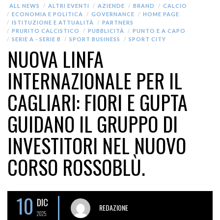
ALL NEWS
ALTRI EVENTI
AZIENDE
BRAND
CALCIO
ECONOMIA E POLITICA
GOVERNANCE
HOME PAGE
ISTITUZIONE E ATTUALITÀ
PARTNERS
PRURITO CALCISTICO
PUBBLICITÀ
PUNTO E A CAPO
SERIE A - SERIE B
SPORT BUSINESS
SPORT CITY
NUOVA LINFA
INTERNAZIONALE PER IL
CAGLIARI: FIORI E GUPTA
GUIDANO IL GRUPPO DI
INVESTITORI NEL NUOVO
CORSO ROSSOBLÙ.
10
DIC
REDAZIONE
2025