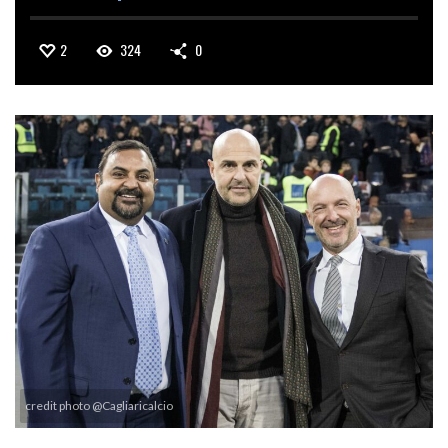
2
324
0
credit photo @Cagliaricalcio