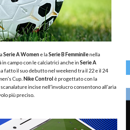
la
Serie A Women
e la
Serie B Femminile
nella
à in campo con le calciatrici anche in
Serie A
ha fatto il suo debutto nel weekend tra il 22 e il 24
omen’s Cup.
Nike Control
è progettato con la
 scanalature incise nell’involucro consentono all’aria
volo più preciso.