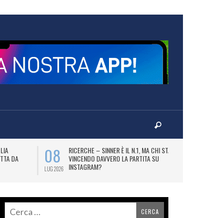
08
09
LIA
RICERCHE – SINNER È IL N.1, MA CHI STA
B
TTA DA
VINCENDO DAVVERO LA PARTITA SU
DE
INSTAGRAM?
BI
LUG 2026
LUG 2026