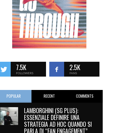
7.5K
2.5K
FOLLOWERS
FANS
POPULAR
RECENT
COMMENTS
LAMBORGHINI (SG PLUS):
ESSENZIALE DEFINIRE UNA
STRATEGIA AD HOC QUANDO SI
PARLA DI “FAN ENGAGEMENT”