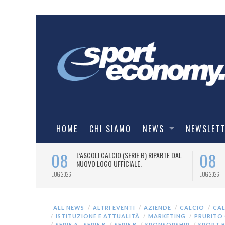
HOME
CHI SIAMO
NEWS
NEWSLET
08
08
BALL, TARGATO
L’ASCOLI CALCIO (SERIE B) RIPARTE DAL
FFICIALE
NUOVO LOGO UFFICIALE.
LUG 2026
LUG 2026
ALL NEWS
ALTRI EVENTI
AZIENDE
CALCIO
CA
ISTITUZIONE E ATTUALITÀ
MARKETING
PRURITO
SERIE A - SERIE B
SERIE B
SPONSORSHIP
SPORT B