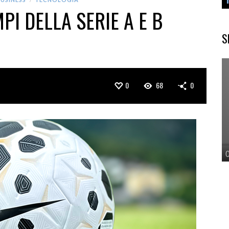
PI DELLA SERIE A E B
S
0
68
0