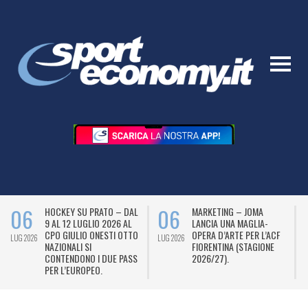
06
06
HOCKEY SU PRATO – DAL
MARKETING – JOMA
9 AL 12 LUGLIO 2026 AL
LANCIA UNA MAGLIA-
CPO GIULIO ONESTI OTTO
OPERA D’ARTE PER L’ACF
LUG 2026
LUG 2026
L
NAZIONALI SI
FIORENTINA (STAGIONE
CONTENDONO I DUE PASS
2026/27).
PER L’EUROPEO.