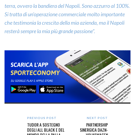
terra, ovvero la bandiera del Napoli. Sono azzurro al 100%.
Si tratta di un’operazione commerciale molto importante
che testimonia la crescita della mia azienda, ma il Napoli
resterà sempre la mia più grande passione”.
PREVIOUS POST
NEXT POST
TUDOR A SOSTEGNO
PARTNERSHIP
DEGLI ALL BLACK E DEL
SINERGICA DAZN-
MONDO DELLA PALLA
VOLKSWAGEN