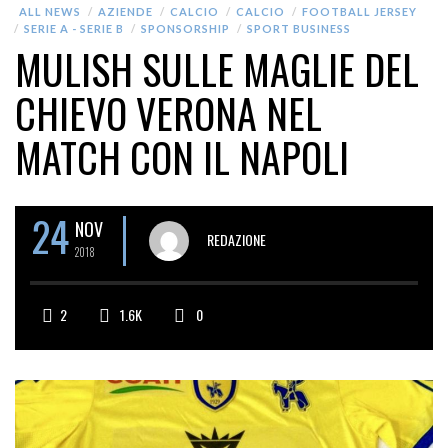
ALL NEWS
AZIENDE
CALCIO
CALCIO
FOOTBALL JERSEY
SERIE A - SERIE B
SPONSORSHIP
SPORT BUSINESS
MULISH SULLE MAGLIE DEL
CHIEVO VERONA NEL
MATCH CON IL NAPOLI
24
NOV
REDAZIONE
2018
2
1.6K
0