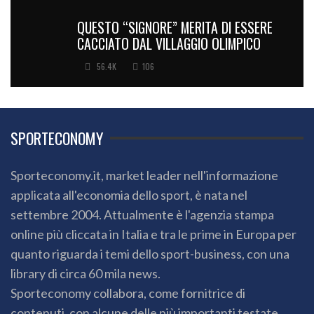
QUESTO “SIGNORE” MERITA DI ESSERE
CACCIATO DAL VILLAGGIO OLIMPICO
56.4K
106
SPORTECONOMY
Sporteconomy.it, market leader nell'informazione
applicata all'economia dello sport, è nata nel
settembre 2004. Attualmente è l'agenzia stampa
online più cliccata in Italia e tra le prime in Europa per
quanto riguarda i temi dello sport-business, con una
library di circa 60 mila news.
Sporteconomy collabora, come fornitrice di
contenuti, con alcune delle più importanti testate