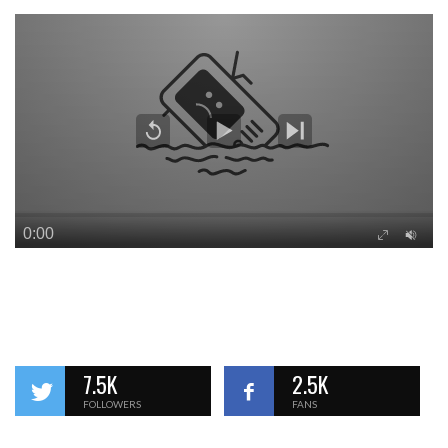
7.5K
2.5K
FOLLOWERS
FANS