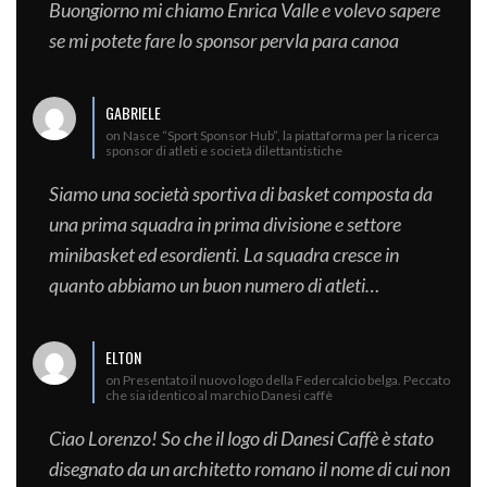
Buongiorno mi chiamo Enrica Valle e volevo sapere
se mi potete fare lo sponsor pervla para canoa
GABRIELE
on Nasce “Sport Sponsor Hub”, la piattaforma per la ricerca
sponsor di atleti e società dilettantistiche
Siamo una società sportiva di basket composta da
una prima squadra in prima divisione e settore
minibasket ed esordienti. La squadra cresce in
quanto abbiamo un buon numero di atleti…
ELTON
on Presentato il nuovo logo della Federcalcio belga. Peccato
che sia identico al marchio Danesi caffè
Ciao Lorenzo! So che il logo di Danesi Caffè è stato
disegnato da un architetto romano il nome di cui non