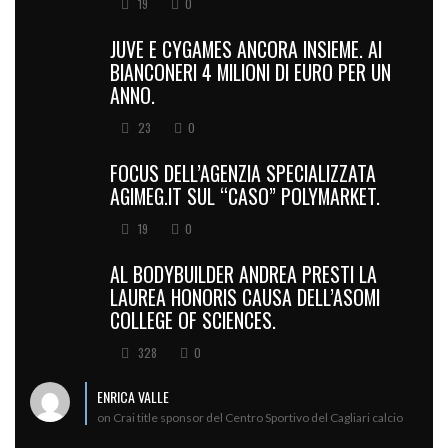
19
0
JUVE E CYGAMES ANCORA INSIEME. AI
BIANCONERI 4 MILIONI DI EURO PER UN
ANNO.
23
0
FOCUS DELL’AGENZIA SPECIALIZZATA
AGIMEG.IT SUL “CASO” POLYMARKET.
19
0
AL BODYBUILDER ANDREA PRESTI LA
LAUREA HONORIS CAUSA DELL’ASOMI
COLLEGE OF SCIENCES.
328
0
ENRICA VALLE
on Crai title sponsor del Centro Sportivo del Cagliari calcio