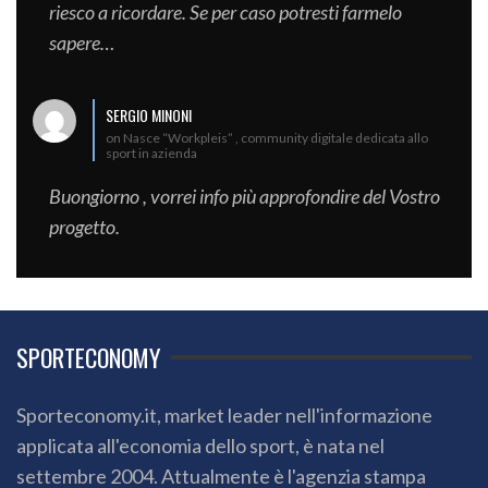
riesco a ricordare. Se per caso potresti farmelo
sapere…
SERGIO MINONI
on Nasce “Workpleis” , community digitale dedicata allo
sport in azienda
Buongiorno , vorrei info più approfondire del Vostro
progetto.
SPORTECONOMY
Sporteconomy.it, market leader nell'informazione
applicata all'economia dello sport, è nata nel
settembre 2004. Attualmente è l'agenzia stampa