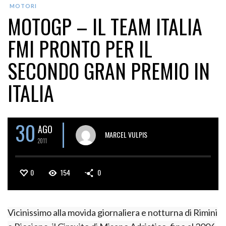
MOTORI
MOTOGP – IL TEAM ITALIA
FMI PRONTO PER IL
SECONDO GRAN PREMIO IN
ITALIA
30
AGO
MARCEL VULPIS
2011
0
154
0
Vicinissimo alla movida giornaliera e notturna di Rimini